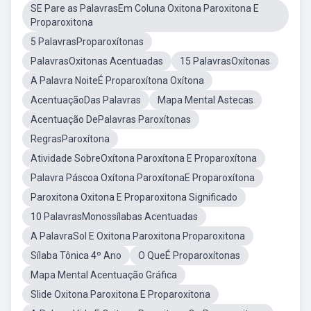
SE Pare as PalavrasEm Coluna Oxitona Paroxitona E
Proparoxitona
5 PalavrasProparoxítonas
PalavrasOxitonas Acentuadas
15 PalavrasOxítonas
A Palavra NoiteÉ Proparoxítona Oxítona
AcentuaçãoDas Palavras
Mapa Mental Astecas
Acentuação DePalavras Paroxítonas
RegrasParoxítona
Atividade SobreOxítona Paroxítona E Proparoxítona
Palavra Páscoa Oxítona ParoxítonaE Proparoxítona
Paroxitona Oxitona E Proparoxitona Significado
10 PalavrasMonossílabas Acentuadas
A PalavraSol E Oxitona Paroxitona Proparoxitona
Sílaba Tônica 4º Ano
O QueÉ Proparoxítonas
Mapa Mental Acentuação Gráfica
Slide Oxitona Paroxitona E Proparoxitona