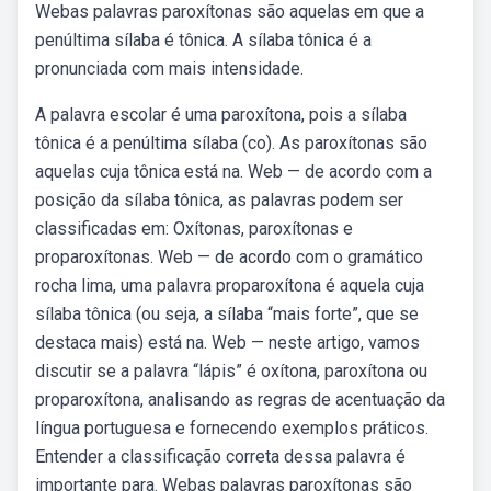
Webas palavras paroxítonas são aquelas em que a
penúltima sílaba é tônica. A sílaba tônica é a
pronunciada com mais intensidade.
A palavra escolar é uma paroxítona, pois a sílaba
tônica é a penúltima sílaba (co). As paroxítonas são
aquelas cuja tônica está na. Web — de acordo com a
posição da sílaba tônica, as palavras podem ser
classificadas em: Oxítonas, paroxítonas e
proparoxítonas. Web — de acordo com o gramático
rocha lima, uma palavra proparoxítona é aquela cuja
sílaba tônica (ou seja, a sílaba “mais forte”, que se
destaca mais) está na. Web — neste artigo, vamos
discutir se a palavra “lápis” é oxítona, paroxítona ou
proparoxítona, analisando as regras de acentuação da
língua portuguesa e fornecendo exemplos práticos.
Entender a classificação correta dessa palavra é
importante para. Webas palavras paroxítonas são