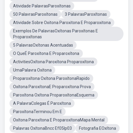
Atividade PalavrasParoxítonas
50 PalavrasParoxítonas
3 PalavrasParoxítonas
Atividade Sobre Oxitona Paroxitona E Proparoxitona
Exemplos De PalavrasOxítonas Paroxítonas E
Proparoxítonas
5 PalavrasOxítonas Acentuadas
O QueÉ Paroxítona E Proparoxítona
ActivitiesOxítona Paroxítona Proparoxítona
UmaPalavra Oxítona
Proparoxítona Oxítona ParoxítonaRapido
Oxítona ParoxítonaE Proparoxítona Prova
Paroxítona Oxítona ProparoxítonaEsquema
A PalavraColegas É Paroxítona
ParoxítonaTerminou Em E
Oxítona Paroxítona E ProparoxítonaMapa Mental
Palavras OxítonaBncc Ef05lp03
Fotografia EOxítona