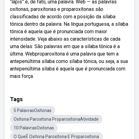
“lápis” é, de fato, uma palavra. Web — as palavras
oxítonas, paroxítonas e proparoxítonas são
classificadas de acordo com a posição da sílaba
tônica dentro da palavra. Na língua portuguesa, a sílaba
tônica é aquela que é pronunciada com maior
intensidade. Veja abaixo as características de cada
uma delas: São palavras em que a sílaba tônica é a
última. Webproparoxítona é uma palavra que tem a
antepenúltima sílaba como sílaba tônica, ou seja, a sua
antepenúltima sílaba é aquela que é pronunciada com
mais força.
Tags
5 PalavrasOxítonas
Oxítona Paroxítona ProparoxítonaAtividade
10 PalavrasOxitonas
O QueÉ Oxítona Paroxítona E Proparoxítona