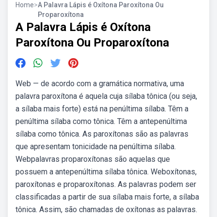
Home
>
A Palavra Lápis é Oxítona Paroxítona Ou
Proparoxítona
A Palavra Lápis é Oxítona
Paroxítona Ou Proparoxítona
Web — de acordo com a gramática normativa, uma
palavra paroxítona é aquela cuja sílaba tônica (ou seja,
a sílaba mais forte) está na penúltima sílaba. Têm a
penúltima sílaba como tônica. Têm a antepenúltima
sílaba como tônica. As paroxítonas são as palavras
que apresentam tonicidade na penúltima sílaba.
Webpalavras proparoxítonas são aquelas que
possuem a antepenúltima sílaba tônica. Weboxítonas,
paroxítonas e proparoxítonas. As palavras podem ser
classificadas a partir de sua sílaba mais forte, a sílaba
tônica. Assim, são chamadas de oxítonas as palavras.