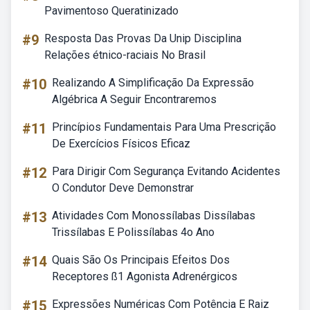
Pavimentoso Queratinizado
#9
Resposta Das Provas Da Unip Disciplina
Relações étnico-raciais No Brasil
#10
Realizando A Simplificação Da Expressão
Algébrica A Seguir Encontraremos
#11
Princípios Fundamentais Para Uma Prescrição
De Exercícios Físicos Eficaz
#12
Para Dirigir Com Segurança Evitando Acidentes
O Condutor Deve Demonstrar
#13
Atividades Com Monossílabas Dissílabas
Trissílabas E Polissílabas 4o Ano
#14
Quais São Os Principais Efeitos Dos
Receptores ß1 Agonista Adrenérgicos
#15
Expressões Numéricas Com Potência E Raiz