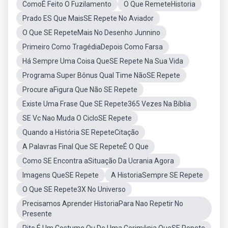
ComoÉ Feito O Fuzilamento
O Que RemeteHistoria
Prado ES Que MaisSE Repete No Aviador
O Que SE RepeteMais No Desenho Junnino
Primeiro Como TragédiaDepois Como Farsa
Há Sempre Uma Coisa QueSE Repete Na Sua Vida
Programa Super Bônus Qual Time NãoSE Repete
Procure aFigura Que Não SE Repete
Existe Uma Frase Que SE Repete365 Vezes Na Bíblia
SE Vc Nao Muda O CicloSE Repete
Quando a História SE RepeteCitação
A Palavras Final Que SE RepeteÉ O Que
Como SE Encontra aSituação Da Ucrania Agora
Imagens QueSE Repete
A HistoriaSempre SE Repete
O Que SE Repete3X No Universo
Precisamos Aprender HistoriaPara Nao Repetir No
Presente