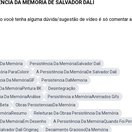
ÊNCIA DA MEMÓRIA DE SALVADOR DALI
so você tenha alguma dúvida/sugestão de vídeo é só comentar a
 Da Memória
Persistência Da MemóriaSalvador Dalí
ria ParaColorir
A Persistência Da MemóriaDe Salvador Dalí
ncia Da MemóriaGIF
Persistencia DaMemoria
 Da MemóriaPintura 8K
Desintegração
cia Da MemóriaAnálise
Persistência a MemóriaAnimados Gifs
 Beta
Obras PersistenciasDa Memória
MemóriaResumo
Releituras Da Obraa Persistência Da Memória
a Da MemóriaEm Desenho
A Persistência Da MemóriaQuando Foi Pin
lvador Dalí Originaç
Decaimento GraciosoDa Memória