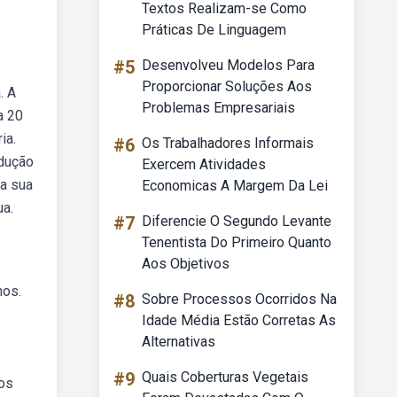
Textos Realizam-se Como
Práticas De Linguagem
#5
Desenvolveu Modelos Para
Proporcionar Soluções Aos
. A
Problemas Empresariais
a 20
ia.
#6
Os Trabalhadores Informais
adução
Exercem Atividades
ia sua
Economicas A Margem Da Lei
ua.
#7
Diferencie O Segundo Levante
Tenentista Do Primeiro Quanto
Aos Objetivos
nos.
#8
Sobre Processos Ocorridos Na
Idade Média Estão Corretas As
Alternativas
#9
Quais Coberturas Vegetais
tos