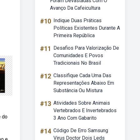
Foram Devastadas Com O
Avanço Da Cafeicultura
#10
Indique Duas Práticas
Políticas Existentes Durante A
Primeira República
#11
Desafios Para Valorização De
Comunidades E Povos
Tradicionais No Brasil
#12
Classifique Cada Uma Das
Representações Abaixo Em
Substância Ou Mistura
#13
Atividades Sobre Animais
Vertebrados E Invertebrados
e do
3 Ano Com Gabarito
#14
Código De Erro Samsung
Virus Doctor Dois Leds
po e