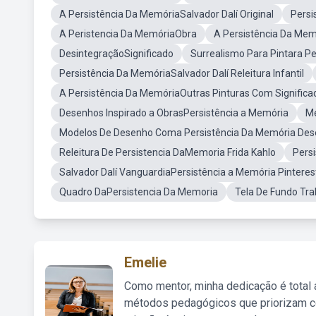
A Persistência Da MemóriaSalvador Dalí Original
Persi
A Peristencia Da MemóriaObra
A Persistência Da Memó
DesintegraçãoSignificado
Surrealismo Para Pintara P
Persistência Da MemóriaSalvador Dalí Releitura Infantil
A Persistência Da MemóriaOutras Pinturas Com Significa
Desenhos Inspirado a ObrasPersistência a Memória
Me
Modelos De Desenho Coma Persistência Da Memória De
Releitura De Persistencia DaMemoria Frida Kahlo
Pers
Salvador Dalí VanguardiaPersistência a Memória Pinteres
Quadro DaPersistencia Da Memoria
Tela De Fundo Tra
Emelie
Como mentor, minha dedicação é total
métodos pedagógicos que priorizam co