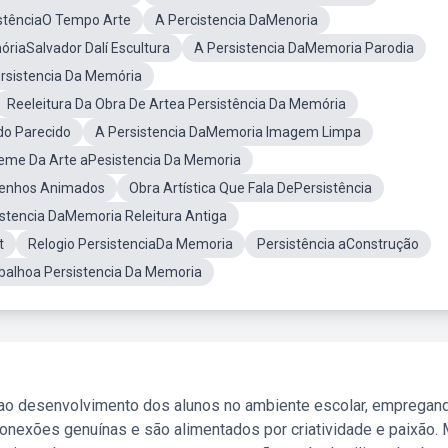
stênciaO Tempo Arte
A Percistencia DaMenoria
riaSalvador Dalí Escultura
A Persistencia DaMemoria Parodia
ersistencia Da Memória
Reeleitura Da Obra De Artea Persistência Da Memória
do Parecido
A Persistencia DaMemoria Imagem Limpa
me Da Arte aPesistencia Da Memoria
senhos Animados
Obra Artística Que Fala DePersistência
istencia DaMemoria Releitura Antiga
t
Relogio PersistenciaDa Memoria
Persistência aConstrução
balhoa Persistencia Da Memoria
 ao desenvolvimento dos alunos no ambiente escolar, empregan
nexões genuínas e são alimentados por criatividade e paixão. 