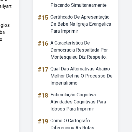
Piscando Simultaneamente
ilyart
#15
Certificado De Apresentação
De Bebe Na Igreja Evangelica
ógios
Para Imprimir
eba
do
#16
A Característica De
Democracia Ressaltada Por
Montesquieu Diz Respeito:
#17
Qual Das Alternativas Abaixo
Melhor Define O Processo De
Imperialismo
#18
Estimulação Cognitiva
Atividades Cognitivas Para
Idosos Para Imprimir
#19
Como O Cartógrafo
Diferenciou As Rotas