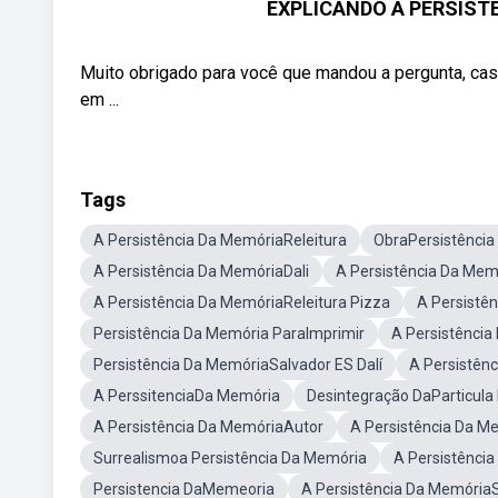
EXPLICANDO A PERSIST
Muito obrigado para você que mandou a pergunta, ca
em ...
Tags
A Persistência Da MemóriaReleitura
ObraPersistência
A Persistência Da MemóriaDali
A Persistência Da Memó
A Persistência Da MemóriaReleitura Pizza
A Persistê
Persistência Da Memória ParaImprimir
A Persistência
Persistência Da MemóriaSalvador ES Dalí
A Persistên
A PerssitenciaDa Memória
Desintegração DaParticula
A Persistência Da MemóriaAutor
A Persistência Da 
Surrealismoa Persistência Da Memória
A Persistênci
Persistencia DaMemeoria
A Persistência Da MemóriaSa