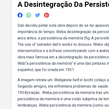
A Desintegração Da Persis
Dali decidiu pintar esta obra depois de se ter apaixo
importância do tempo. Weba desintegração da persistê
anos antes, a persistência da memória (fig. A persis
The use of salvador dali’s works to discuss. Webo obj
intersemiótica e a écfrase concretizando com a anális
obra mais famosa em a desintegração da persistênci
Web“a persistência da memória” é uma das pinturas m
espanhol, que foi criada em 1931.
A imagem retrata um. Webjanine helfst leicht collaço 
Segundo amigos, ela enfrentava problemas de saúde
1934)criação:. Weba persistência da memória traz u
persistência da memória é uma visão subjetiva da tem
lembranças. Weba persistência da memória (como out