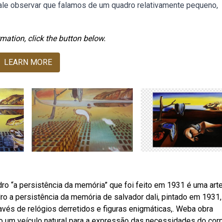
vale observar que falamos de um quadro relativamente pequeno,
mation, click the button below.
LEARN MORE
ro “a persistência da memória” que foi feito em 1931 é uma art
dro a persistência da memória de salvador dali, pintado em 1931,
avés de relógios derretidos e figuras enigmáticas,. Weba obra
o um veículo natural para a expressão das necessidades do cor