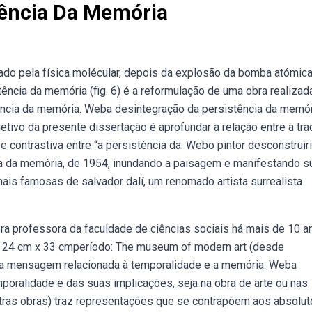
tência Da Memória
nado pela física molécular, depois da explosão da bomba atómica
ncia da memória (fig. 6) é a reformulação de uma obra realizad
tência da memória. Weba desintegração da persistência da memór
etivo da presente dissertação é aprofundar a relação entre a tr
e contrastiva entre “a persistència da. Webo pintor desconstruir
a da memória, de 1954, inundando a paisagem e manifestando s
ais famosas de salvador dalí, um renomado artista surrealista
era professora da faculdade de ciências sociais há mais de 10 a
. 24 cm x 33 cmperíodo: The museum of modern art (desde
ma mensagem relacionada à temporalidade e a memória. Weba
poralidade e das suas implicações, seja na obra de arte ou nas
ras obras) traz representações que se contrapõem aos absolu