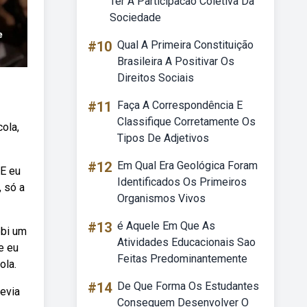
Ter A Participacao Coletiva Da
Sociedade
#10
Qual A Primeira Constituição
Brasileira A Positivar Os
Direitos Sociais
#11
Faça A Correspondência E
Classifique Corretamente Os
ola,
Tipos De Adjetivos
#12
Em Qual Era Geológica Foram
 E eu
Identificados Os Primeiros
, só a
Organismos Vivos
#13
é Aquele Em Que As
ebi um
Atividades Educacionais Sao
e eu
Feitas Predominantemente
ola.
#14
De Que Forma Os Estudantes
devia
Conseguem Desenvolver O