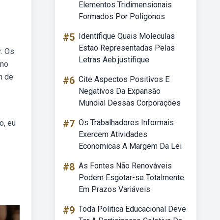
Elementos Tridimensionais
Formados Por Poligonos
#5
Identifique Quais Moleculas
Estao Representadas Pelas
r. Os
Letras Aeb.justifique
 no
m de
#6
Cite Aspectos Positivos E
Negativos Da Expansão
Mundial Dessas Corporações
#7
Os Trabalhadores Informais
o, eu
Exercem Atividades
Economicas A Margem Da Lei
#8
As Fontes Não Renováveis
Podem Esgotar-se Totalmente
Em Prazos Variáveis
#9
Toda Politica Educacional Deve