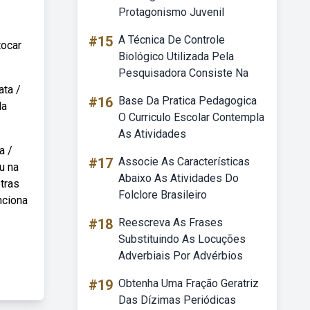
Protagonismo Juvenil
#15
A Técnica De Controle
tocar
Biológico Utilizada Pela
Pesquisadora Consiste Na
ata /
#16
Base Da Pratica Pedagogica
da
O Curriculo Escolar Contempla
As Atividades
a /
#17
Associe As Características
u na
Abaixo As Atividades Do
etras
Folclore Brasileiro
nciona
#18
Reescreva As Frases
Substituindo As Locuções
Adverbiais Por Advérbios
#19
Obtenha Uma Fração Geratriz
Das Dízimas Periódicas