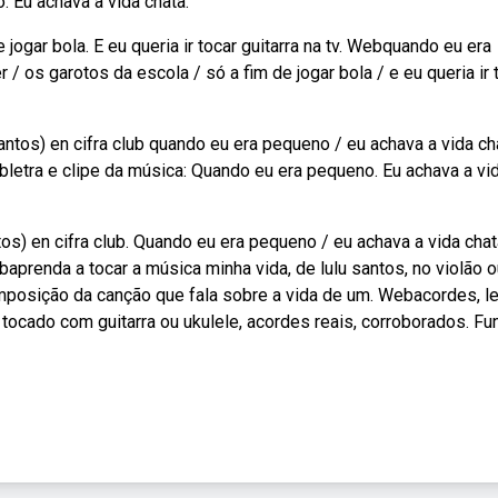
 Eu achava a vida chata.
jogar bola. E eu queria ir tocar guitarra na tv. Webquando eu era
/ os garotos da escola / só a fim de jogar bola / e eu queria ir 
ntos) en cifra club quando eu era pequeno / eu achava a vida ch
bletra e clipe da música: Quando eu era pequeno. Eu achava a vi
os) en cifra club. Quando eu era pequeno / eu achava a vida chat
aprenda a tocar a música minha vida, de lulu santos, no violão o
a composição da canção que fala sobre a vida de um. Webacordes, l
r tocado com guitarra ou ukulele, acordes reais, corroborados. Fu