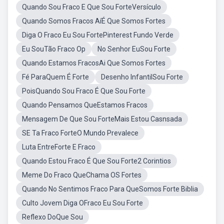
Quando Sou Fraco E Que Sou ForteVersículo
Quando Somos Fracos AíÉ Que Somos Fortes
Diga O Fraco Eu Sou FortePinterest Fundo Verde
Eu SouTão Fraco Op
No Senhor EuSou Forte
Quando Estamos FracosAi Que Somos Fortes
Fé ParaQuem É Forte
Desenho InfantilSou Forte
PoisQuando Sou Fraco É Que Sou Forte
Quando Pensamos QueEstamos Fracos
Mensagem De Que Sou ForteMais Estou Casnsada
SE Ta Fraco ForteO Mundo Prevalece
Luta EntreForte E Fraco
Quando Estou Fraco É Que Sou Forte2 Corintios
Meme Do Fraco QueChama OS Fortes
Quando No Sentimos Fraco Para QueSomos Forte Biblia
Culto Jovem Diga OFraco Eu Sou Forte
Reflexo DoQue Sou