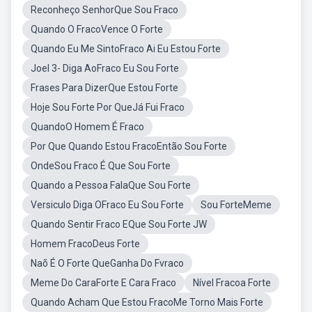
Reconheço SenhorQue Sou Fraco
Quando O FracoVence O Forte
Quando Eu Me SintoFraco Ai Eu Estou Forte
Joel 3- Diga AoFraco Eu Sou Forte
Frases Para DizerQue Estou Forte
Hoje Sou Forte Por QueJá Fui Fraco
QuandoO Homem É Fraco
Por Que Quando Estou FracoEntão Sou Forte
OndeSou Fraco É Que Sou Forte
Quando a Pessoa FalaQue Sou Forte
Versiculo Diga OFraco Eu Sou Forte
Sou ForteMeme
Quando Sentir Fraco EQue Sou Forte JW
Homem FracoDeus Forte
Naõ É O Forte QueGanha Do Fvraco
Meme Do CaraForte E Cara Fraco
Nível Fracoa Forte
Quando Acham Que Estou FracoMe Torno Mais Forte