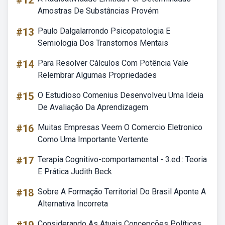
#12
Amostras De Substâncias Provém
#13
Paulo Dalgalarrondo Psicopatologia E
Semiologia Dos Transtornos Mentais
#14
Para Resolver Cálculos Com Potência Vale
Relembrar Algumas Propriedades
#15
O Estudioso Comenius Desenvolveu Uma Ideia
De Avaliação Da Aprendizagem
#16
Muitas Empresas Veem O Comercio Eletronico
Como Uma Importante Vertente
#17
Terapia Cognitivo-comportamental - 3.ed.: Teoria
E Prática Judith Beck
#18
Sobre A Formação Territorial Do Brasil Aponte A
Alternativa Incorreta
Considerando As Atuais Concepções Políticas