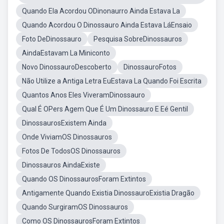
Quando Ela Acordou ODinonaurro Ainda Estava La
Quando Acordou O Dinossauro Ainda Estava LáEnsaio
Foto DeDinossauro
Pesquisa SobreDinossauros
AindaEstavam La Miniconto
Novo DinossauroDescoberto
DinossauroFotos
Não Utilize a Antiga Letra EuEstava La Quando Foi Escrita
Quantos Anos Eles ViveramDinossauro
Qual É OPers Agem Que É Um Dinossauro E Eé Gentil
DinossaurosExistem Ainda
Onde ViviamOS Dinossauros
Fotos De TodosOS Dinossauros
Dinossauros AindaExiste
Quando OS DinossaurosForam Extintos
Antigamente Quando Existia DinossauroExistia Dragão
Quando SurgiramOS Dinossauros
Como OS DinossaurosForam Extintos