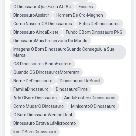
O DinossauroQue Fazia AU AU
Fosseis
DinossauroAssistir
Homem De Cro-Magnon
Como NascemOS Dinossauros
Fotos DeDinossauros
Dinossauro AindaExiste
Fundo OBom Dinossauro PNG
DinossauroMais Preservado Do Mundo
Imagens O Bom DinossauroGuando Conseguiu a Sua
Marca
OS Dinossauros AindaExistem
Quando OS DinossaurosMorreram
Nome DeDinossauro
Dinossauros DoBrasil
FamiliaDinossauro
DinossauroFilme
Arlo OBom Dinossauro
AindaExistem Dinossauros
Como MudarO Dinossauro
MinicontoO Dinossauro
O Bom DinossauroVersao Real
Dinossauro Estava LáMicroconto
Iron OBom Dinossauro