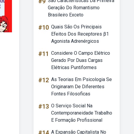
#9
São Características Da Primeira
Geração Do Romantismo
Brasileiro Exceto
#10
Quais São Os Principais
Efeitos Dos Receptores β1
Agonista Adrenérgicos
#11
Considere O Campo Elétrico
Gerado Por Duas Cargas
Elétricas Puntiformes
#12
As Teorias Em Psicologia Se
Originaram De Diferentes
Fontes Filosoficas
#13
O Serviço Social Na
Contemporaneidade Trabalho
E Formação Profissional
#14
A Expansão Capitalista No