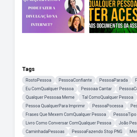
Tags
RostoPessoa
PessoaConfiante
PessoaParada
Eu ComQualquer Pessoa
Pessoaa Cantar
PessoaC
Qualquer Pessoaa Meme
Tal ComoQualquer Pessoa
Pessoa QualquerPara Imprimir
PessoaPocessa
Pe
Frases Que Mexem ComQualquer Pessoa
PessoaTipo
Livro Como Conversar ComQualquer Pessoa
João Pess
CaminhadaPessoas
PessoaFazendo Stop PNG
Mem