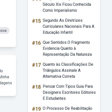
Século Xix Ficou Conhecida
Como Imperialismo
#15
Segundo As Diretrizes
Curriculares Nacionais Para A
ssoa
Educação Infantil
#16
Que Sentidos O Fragmento
Evidencia Quanto à
Representação Da Natureza
#17
Quanto às Classificações De
Triângulos Assinale A
do
Alternativa Correta
Minha
rdagens
#18
Pensar Com Tipos Guia Para
Designers Escritores Editores
E Estudantes
#19
O Processo De Reabilitação