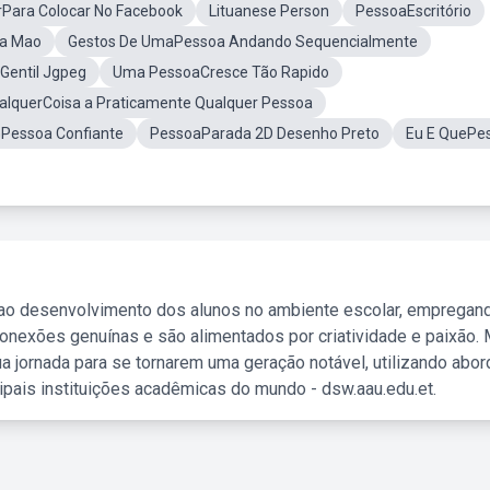
Para Colocar No Facebook
Lituanese Person
PessoaEscritório
a Mao
Gestos De UmaPessoa Andando Sequencialmente
Gentil Jgpeg
Uma PessoaCresce Tão Rapido
alquerCoisa a Praticamente Qualquer Pessoa
Pessoa Confiante
PessoaParada 2D Desenho Preto
Eu E QuePe
 ao desenvolvimento dos alunos no ambiente escolar, empregan
nexões genuínas e são alimentados por criatividade e paixão. 
a jornada para se tornarem uma geração notável, utilizando abo
ipais instituições acadêmicas do mundo - dsw.aau.edu.et.