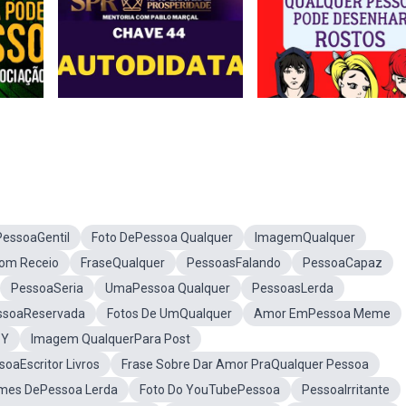
PessoaGentil
Foto DePessoa Qualquer
ImagemQualquer
om Receio
FraseQualquer
PessoasFalando
PessoaCapaz
PessoaSeria
UmaPessoa Qualquer
PessoasLerda
ssoaReservada
Fotos De UmQualquer
Amor EmPessoa Meme
 Y
Imagem QualquerPara Post
oaEscritor Livros
Frase Sobre Dar Amor PraQualquer Pessoa
es DePessoa Lerda
Foto Do YouTubePessoa
PessoaIrritante