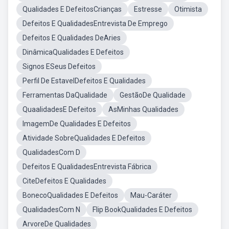
Qualidades E DefeitosCrianças
Estresse
Otimista
Defeitos E QualidadesEntrevista De Emprego
Defeitos E Qualidades DeAries
DinâmicaQualidades E Defeitos
Signos ESeus Defeitos
Perfil De EstavelDefeitos E Qualidades
Ferramentas DaQualidade
GestãoDe Qualidade
QuaalidadesE Defeitos
AsMinhas Qualidades
ImagemDe Qualidades E Defeitos
Atividade SobreQualidades E Defeitos
QualidadesCom D
Defeitos E QualidadesEntrevista Fábrica
CiteDefeitos E Qualidades
BonecoQualidades E Defeitos
Mau-Caráter
QualidadesCom N
Flip BookQualidades E Defeitos
ArvoreDe Qualidades