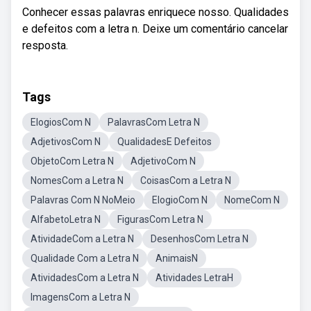
Conhecer essas palavras enriquece nosso. Qualidades
e defeitos com a letra n. Deixe um comentário cancelar
resposta.
Tags
ElogiosCom N
PalavrasCom Letra N
AdjetivosCom N
QualidadesE Defeitos
ObjetoCom Letra N
AdjetivoCom N
NomesCom a Letra N
CoisasCom a Letra N
Palavras Com N NoMeio
ElogioCom N
NomeCom N
AlfabetoLetra N
FigurasCom Letra N
AtividadeCom a Letra N
DesenhosCom Letra N
Qualidade Com a Letra N
AnimaisN
AtividadesCom a Letra N
Atividades LetraH
ImagensCom a Letra N