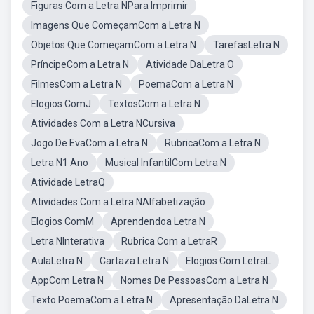
Figuras Com a Letra NPara Imprimir
Imagens Que ComeçamCom a Letra N
Objetos Que ComeçamCom a Letra N
TarefasLetra N
PríncipeCom a Letra N
Atividade DaLetra O
FilmesCom a Letra N
PoemaCom a Letra N
Elogios ComJ
TextosCom a Letra N
Atividades Com a Letra NCursiva
Jogo De EvaCom a Letra N
RubricaCom a Letra N
Letra N1 Ano
Musical InfantilCom Letra N
Atividade LetraQ
Atividades Com a Letra NAlfabetização
Elogios ComM
Aprendendoa Letra N
Letra NInterativa
Rubrica Com a LetraR
AulaLetra N
Cartaza Letra N
Elogios Com LetraL
AppCom Letra N
Nomes De PessoasCom a Letra N
Texto PoemaCom a Letra N
Apresentação DaLetra N