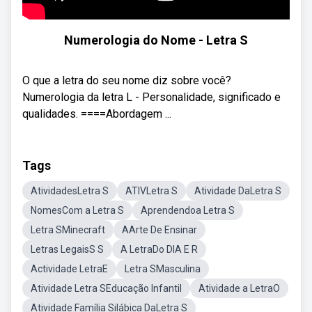
Numerologia do Nome - Letra S
O que a letra do seu nome diz sobre você?
Numerologia da letra L - Personalidade, significado e
qualidades. ====Abordagem ...
Tags
AtividadesLetra S
ATIVLetra S
Atividade DaLetra S
NomesCom a Letra S
Aprendendoa Letra S
Letra SMinecraft
AArte De Ensinar
Letras LegaisS S
A LetraDo DIA E R
Actividade LetraE
Letra SMasculina
Atividade Letra SEducação Infantil
Atividade a LetraO
Atividade Família Silábica DaLetra S