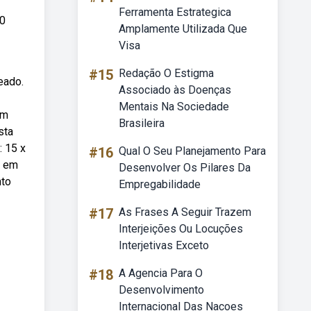
Ferramenta Estrategica
00
Amplamente Utilizada Que
Visa
#15
Redação O Estigma
eado.
Associado às Doenças
Mentais Na Sociedade
om
Brasileira
sta
: 15 x
#16
Qual O Seu Planejamento Para
r em
Desenvolver Os Pilares Da
nto
Empregabilidade
#17
As Frases A Seguir Trazem
Interjeições Ou Locuções
Interjetivas Exceto
#18
A Agencia Para O
Desenvolvimento
Internacional Das Nacoes