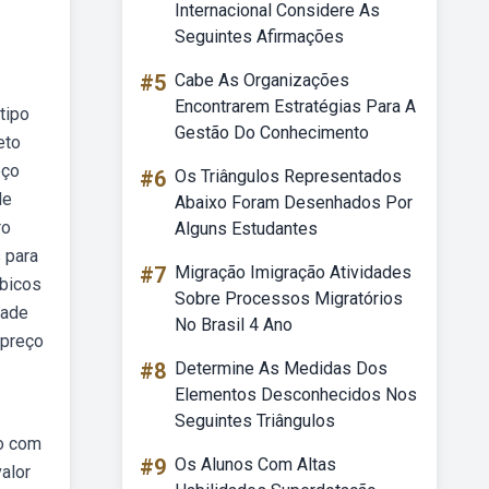
Internacional Considere As
Seguintes Afirmações
#5
Cabe As Organizações
Encontrarem Estratégias Para A
tipo
Gestão Do Conhecimento
eto
eço
#6
Os Triângulos Representados
de
Abaixo Foram Desenhados Por
ro
Alguns Estudantes
 para
#7
Migração Imigração Atividades
úbicos
Sobre Processos Migratórios
dade
No Brasil 4 Ano
 preço
#8
Determine As Medidas Dos
Elementos Desconhecidos Nos
Seguintes Triângulos
do com
#9
Os Alunos Com Altas
valor