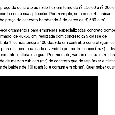
preço do concreto usinado fica em torno de r$ 250,00 a r$ 300,
acordo com a sua aplicação. Por exemplo, se o concreto usinado
ebo preço do concreto bombeado é de cerca de r$ 680 o m³.
, peça orçamentos para empresas especializadas concreto bomb
o armado, de 40x60 cm, realizada com concreto c25 classe de
, brita 1, consistência s100 dosado em central, e concretagem c
 pois o concreto usinado é vendido por metro cúbico (m/3) e de
primento x altura x largura. Por exemplo, vamos usar as medidas
ade de metros cúbicos (m³) de concreto que deseja fazer e clica
es de baldes de 10l (padrão e comum em obras). Quer saber qua