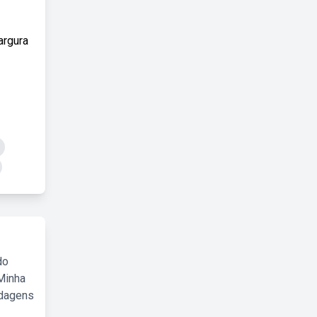
argura
do
Minha
rdagens