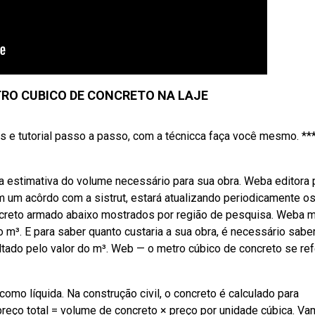
RO CUBICO DE CONCRETO NA LAJE
s e tutorial passo a passo, com a técnicca faça você mesmo. *
ma estimativa do volume necessário para sua obra. Weba editora p
m um acôrdo com a sistrut, estará atualizando periodicamente o
oncreto armado abaixo mostrados por região de pesquisa. Weba 
o m³. E para saber quanto custaria a sua obra, é necessário sabe
ltado pelo valor do m³. Web — o metro cúbico de concreto se ref
como líquida. Na construção civil, o concreto é calculado para
preço total = volume de concreto × preço por unidade cúbica. V