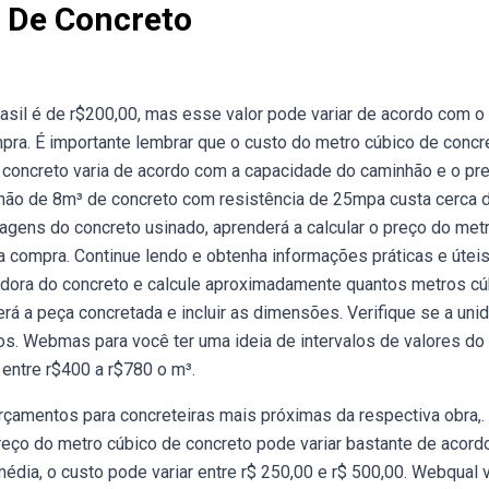
o De Concreto
sil é de r$200,00, mas esse valor pode variar de acordo com o 
mpra. É importante lembrar que o custo do metro cúbico de concr
 concreto varia de acordo com a capacidade do caminhão e o pr
nhão de 8m³ de concreto com resistência de 25mpa custa cerca 
tagens do concreto usinado, aprenderá a calcular o preço do met
a compra. Continue lendo e obtenha informações práticas e úteis
ladora do concreto e calcule aproximadamente quantos metros c
será a peça concretada e incluir as dimensões. Verifique se a uni
os. Webmas para você ter uma ideia de intervalos de valores do
 entre r$400 a r$780 o m³.
orçamentos para concreteiras mais próximas da respectiva obra,.
reço do metro cúbico de concreto pode variar bastante de acor
média, o custo pode variar entre r$ 250,00 e r$ 500,00. Webqual 