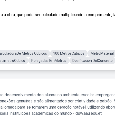
a a obra, que pode ser calculado multiplicando o comprimento, l
alculadoraDe Metros Cubicos
100 MetrosCúbicos
MetroMaterial
ecimetroCubico
Polegadas EmMetros
Dosificacion DelConcreto
 ao desenvolvimento dos alunos no ambiente escolar, empregan
nexões genuínas e são alimentados por criatividade e paixão. 
a jornada para se tornarem uma geração notável, utilizando abo
ipais instituições acadêmicas do mundo - dsw.aau.edu.et.