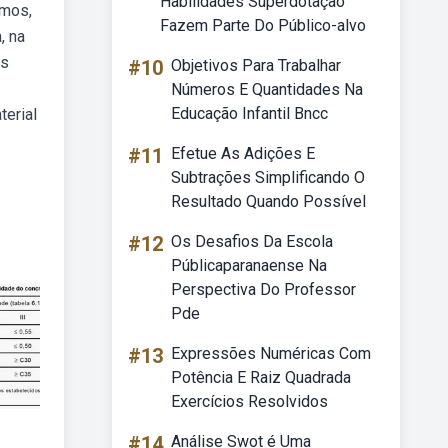
Habilidades Superdotação
umos,
Fazem Parte Do Público-alvo
, na
es
#10
Objetivos Para Trabalhar
Números E Quantidades Na
Educação Infantil Bncc
terial
#11
Efetue As Adições E
Subtrações Simplificando O
Resultado Quando Possível
#12
Os Desafios Da Escola
Públicaparanaense Na
Perspectiva Do Professor
Pde
#13
Expressões Numéricas Com
Potência E Raiz Quadrada
Exercícios Resolvidos
#14
Análise Swot é Uma