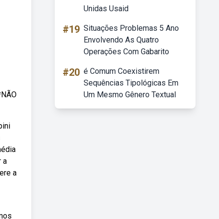
Unidas Usaid
#19
Situações Problemas 5 Ano
Envolvendo As Quatro
Operações Com Gabarito
#20
é Comum Coexistirem
Sequências Tipológicas Em
**NÃO
Um Mesmo Gênero Textual
ini
s
média
r a
ere a
amos