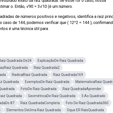
esultado exato da raiz quadrada. Se esse for o caso, nossa
stimar o. Então, √90 = 3√10 (é um número.
dradas de números positivos e negativos, identifica a raiz princ
 caso de 144, podemos verificar que ( 12^2 = 144 ), confirman
itos é uma técnica útil para.
Raiz Quadrada De24
ExplicaçãoDe Raiz Quadrada
azRaiz Quadrada
Raiz Quadrada2
rada
RadicalRaiz Quadrada
Raiz Quadrada169
iz Quadrada
ExemplosDe Raiz Quadrada
MatematicaRaiz Quadr
 Quadrada
FotoDe Raiz Quadrada
Raiz QuadradaAprender
Raiz Quadrada
GeométricaDe Raiz Quadrada
5 Ao Quadrado
adaDo 87
Raiz QuadradaCompleta
Foto De Raiz Quadrada360
e
Elementos DeUma Raiz Quadrada
Oque ER RaisQuadrada