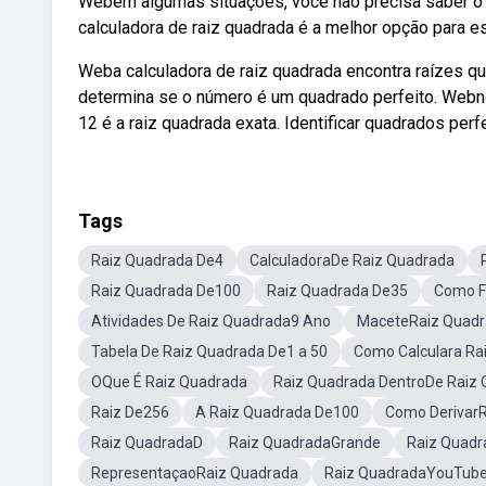
Webem algumas situações, você não precisa saber o r
calculadora de raiz quadrada é a melhor opção para e
Weba calculadora de raiz quadrada encontra raízes qua
determina se o número é um quadrado perfeito. Webno
12 é a raiz quadrada exata. Identificar quadrados perfe
Tags
Raiz Quadrada De4
CalculadoraDe Raiz Quadrada
Raiz Quadrada De100
Raiz Quadrada De35
Como F
Atividades De Raiz Quadrada9 Ano
MaceteRaiz Quad
Tabela De Raiz Quadrada De1 a 50
Como Calculara Ra
OQue É Raiz Quadrada
Raiz Quadrada DentroDe Raiz
Raiz De256
A Raiz Quadrada De100
Como Derivar
Raiz QuadradaD
Raiz QuadradaGrande
Raiz Quadr
RepresentaçaoRaiz Quadrada
Raiz QuadradaYouTub