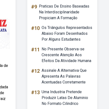
#9
Praticas De Ensino Baseadas
Na Interdisciplinaridade
Propiciam A Formação
#10
Os Triângulos Representados
Abaixo Foram Desenhados
Por Alguns Estudantes
#11
No Presente Observa-se
Crescente Atenção Aos
Efeitos Da Atividade Humana
da de
#12
Assinale A Alternativa Que
Apresenta As Palavras
Acentuadas Corretamente
 dada
#13
Uma Industria Pretende
ode
Produzir Latas De Aluminio
raiz
No Formato Cilindrico