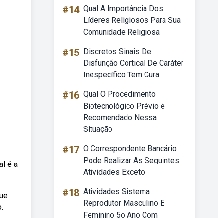
#14
Qual A Importância Dos
Líderes Religiosos Para Sua
Comunidade Religiosa
#15
Discretos Sinais De
Disfunção Cortical De Caráter
Inespecífico Tem Cura
#16
Qual O Procedimento
Biotecnológico Prévio é
Recomendado Nessa
Situação
#17
O Correspondente Bancário
Pode Realizar As Seguintes
l é a
Atividades Exceto
#18
Atividades Sistema
que
Reprodutor Masculino E
.
Feminino 5o Ano Com