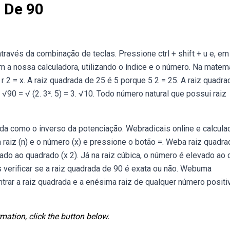
 De 90
ravés da combinação de teclas. Pressione ctrl + shift + u e, em
om a nossa calculadora, utilizando o índice e o número. Na matemá
 2 = x. A raiz quadrada de 25 é 5 porque 5 2 = 25. A raiz quadra
 √90 = √ (2. 3². 5) = 3. √10. Todo número natural que possui raiz
a como o inverso da potenciação. Webradicais online e calcula
a raiz (n) e o número (x) e pressione o botão =. Weba raiz quadra
o ao quadrado (x 2). Já na raiz cúbica, o número é elevado ao
s verificar se a raiz quadrada de 90 é exata ou não. Webuma
ntrar a raiz quadrada e a enésima raiz de qualquer número positi
mation, click the button below.