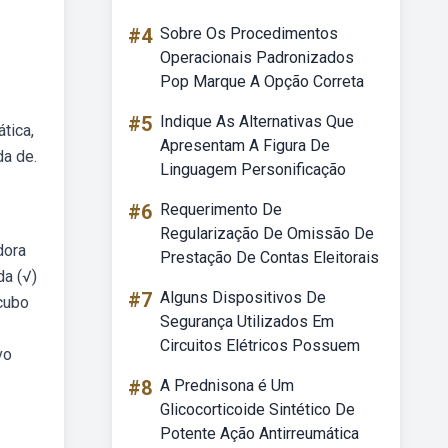
#4
Sobre Os Procedimentos
Operacionais Padronizados
Pop Marque A Opção Correta
#5
Indique As Alternativas Que
tica,
Apresentam A Figura De
da de.
Linguagem Personificação
#6
Requerimento De
Regularização De Omissão De
dora
Prestação De Contas Eleitorais
da (√)
#7
Alguns Dispositivos De
 cubo
Segurança Utilizados Em
Circuitos Elétricos Possuem
vo
#8
A Prednisona é Um
Glicocorticoide Sintético De
Potente Ação Antirreumática