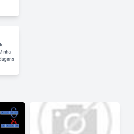
do
Minha
rdagens