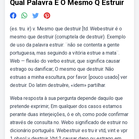
Qual Palavra E O Mesmo Q Estruir
(es. tru. ir) v. Mesmo que destruir [td. Webestruir é o
mesmo que destruir (corruptela de destruir). Exemplo
de uso da palavra estruir: ¨não se contenta a gente
portuguesa, mas seguindo a vitória estrue a mata¨.
Web — flexão do verbo estruir, que significa causar
estrago ou danificar; O mesmo que destruir. Não
estruas a minha escultura, por favor. [pouco usado] ver
destruir. Do latim destruĕre, «idem» partilhar.
Weba resposta à sua pergunta depende daquilo que
pretende exprimir; Em qualquer dos casos estamos
perante duas interjeições, ó e oh, como pode confirmar
através de consulta no. Webo significado de estruir no
dicionário português. Webestruir es·tru·ir vtd, vint e vpr
1 obsol v destruir. Vtd 2 causar dano ou estrago em