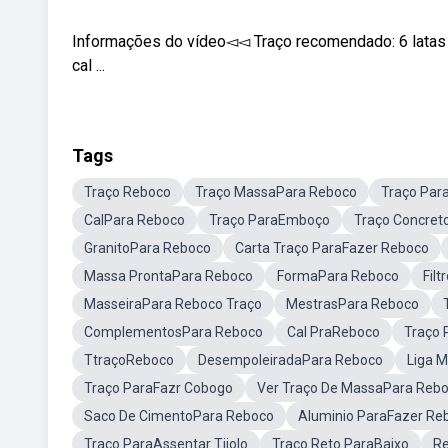
Informações do vídeo◅◅ Traço recomendado: 6 latas d
cal ...
Tags
Traço Reboco
Traço MassaPara Reboco
Traço Par
CalPara Reboco
Traço ParaEmboço
Traço Concret
GranitoPara Reboco
Carta Traço ParaFazer Reboco
Massa ProntaPara Reboco
FormaPara Reboco
Fil
MasseiraPara Reboco Traço
MestrasPara Reboco
ComplementosPara Reboco
Cal PraReboco
Traço 
TtraçoReboco
DesempoleiradaPara Reboco
Liga 
Traço ParaFazr Cobogo
Ver Traço De MassaPara Reb
Saco De CimentoPara Reboco
Aluminio ParaFazer Re
Traço ParaAssentar Tijolo
Traço Reto ParaBaixo
Re