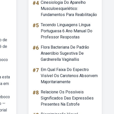
#4
Cinesiologia Do Aparelho
Musculoesquelético:
Fundamentos Para Reabilitação
#5
Tecendo Linguagens Língua
Portuguesa 6 Ano Manual Do
Professor Respostas
o de
é de
#6
Flora Bacteriana De Padrão
Anaeróbio Sugestiva De
Gardnerella Vaginallis
eboco
#7
Em Qual Faixa Do Espectro
Visível Os Carotenos Absorvem
a esta
Majoritariamente
da em
#8
Relacione Os Possíveis
reboco
Significados Das Expressões
b —
Presentes Na Estrofe
rial