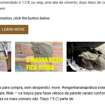
mendado é 1:2:8, ou seja, uma lata de cimento, duas latas de ca
 em.
mation, click the button below.
LEARN MORE
 para compra, sem desperdíci. more. #engenharianaprática est
para. Web — os traços para fazer reboco de parede variam confo
as os mais comuns são: Traço 1:5 (1 parte de.