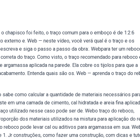
 chapisco foi feito, o traço comum para o emboço é de 1:2:6
to externo e. Web — neste vídeo, você verá qual é o traço e os
escreva e siga o passo a passo da obra:. Webpara ter um reboc
 correta do traço. Como visto, o traço recomendado para reboco 
de argamassa aplicada na parede. Ela cobre os tijolos para que a
e acabamento. Entenda quais são os. Web — aprenda o traço do r
 sabe como calcular a quantidade de materiais necessários par
te em uma camada de cimento, cal hidratada e areia fina aplica
aço utilizado nesse caso pode ser de. Webo traço do reboco,
porção dos materiais utilizados na mistura para aplicação do 
 o reboco pode levar cal ou aditivos para argamassa em sua. We
. Jr construções, como fazer uma construção, com dicas e tuto