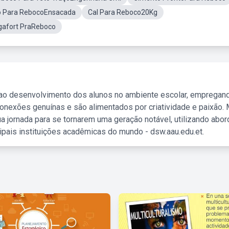
to Para RebocoEnsacada
Cal Para Reboco20Kg
gafort PraReboco
 ao desenvolvimento dos alunos no ambiente escolar, empregan
nexões genuínas e são alimentados por criatividade e paixão. 
a jornada para se tornarem uma geração notável, utilizando abo
ipais instituições acadêmicas do mundo - dsw.aau.edu.et.