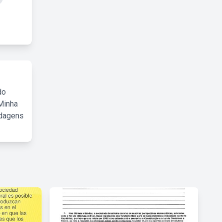
do
Minha
rdagens