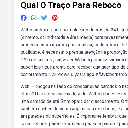
Qual O Traço Para Reboco
Webo emboço pode ser colocado depois de 24 h que o
(cimento, cal hidratada e área média) para revestimen
procedimentos usados para realização do reboco. Se 
qualidade, é necessário prestar atenção na proporção
1:2:6 de cimento, cal, areia. Webé a primeira camada 
superfície fique pronta para receber qualquer tipo d
corretamente. 52k views 6 years ago #flaviobernardo.
Web — chegou na fase de rebocar suas paredes e não
etapa? Use nossa calculadora de. Webo reboco consis
uma camada de até 5mm opara dar o acabamento. O tr
também conhecido como argamassa de reboco, é a pro
em paredes ou superfícies. É importante lembrar que
como rebocar parede aprumado passo a passo #parte 1