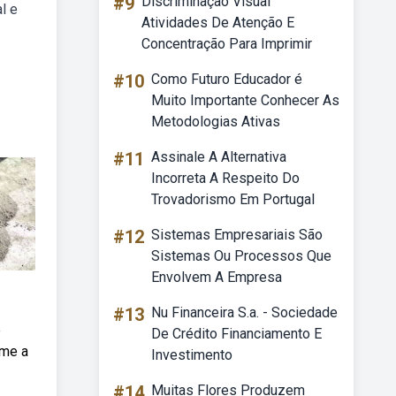
#9
Discriminação Visual
l e
Atividades De Atenção E
Concentração Para Imprimir
#10
Como Futuro Educador é
Muito Importante Conhecer As
Metodologias Ativas
#11
Assinale A Alternativa
Incorreta A Respeito Do
Trovadorismo Em Portugal
#12
Sistemas Empresariais São
Sistemas Ou Processos Que
Envolvem A Empresa
#13
Nu Financeira S.a. - Sociedade
e
De Crédito Financiamento E
rme a
Investimento
#14
Muitas Flores Produzem