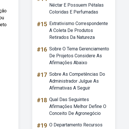
Néctar E Possuem Pétalas
rção
Coloridas E Perfumadas
ou
#15
Extrativismo Correspondente
reto
A Coleta De Produtos
Retirados Da Natureza
#16
Sobre O Tema Gerenciamento
De Projetos Considere As
Afirmações Abaixo
#17
Sobre As Competências Do
Administrador Julgue As
Afirmativas A Seguir
#18
Qual Das Seguintes
Afirmações Melhor Define O
Conceito De Agronegócio
#19
O Departamento Recursos