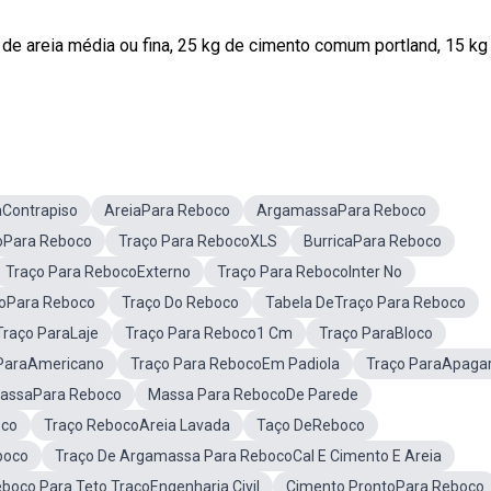
e areia média ou fina, 25 kg de cimento comum portland, 15 kg
aContrapiso
AreiaPara Reboco
ArgamassaPara Reboco
oPara Reboco
Traço Para RebocoXLS
BurricaPara Reboco
Traço Para RebocoExterno
Traço Para RebocoInter No
troPara Reboco
Traço Do Reboco
Tabela DeTraço Para Reboco
Traço ParaLaje
Traço Para Reboco1 Cm
Traço ParaBloco
ParaAmericano
Traço Para RebocoEm Padiola
Traço ParaApaga
MassaPara Reboco
Massa Para RebocoDe Parede
oco
Traço RebocoAreia Lavada
Taço DeReboco
boco
Traço De Argamassa Para RebocoCal E Cimento E Areia
boco Para Teto TraçoEngenharia Civil
Cimento ProntoPara Reboco