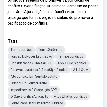
os órgãos estatais de promover a pacificação de
conflitos. Weba função jurisdicional compete ao poder
judiciário. A jurisdição como função expressa o
encargo que têm os órgãos estatais de promover a
pacificação de conflitos.
Tags
TermoJuridico
TermoSinônimo
Função DoPoder Legislativo
TermosJuridicos
Considerações Finais ABNT
AppO Que Significa
Palavras Jurídicas E SeusSignificados
A Há Ou À
Ato Juridico Em Sentido Estrito
Origem Do TermoDireito
Impedimento E Suspeição CPP
O Que SignificaAplicação
Atos E Fatos Jurídicos
Fonte Para Usar EmTermo Juridico