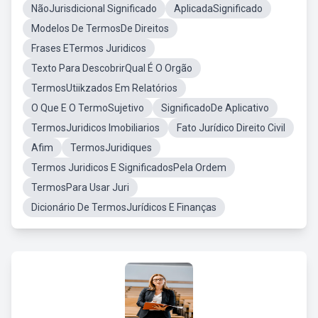
NãoJurisdicional Significado
AplicadaSignificado
Modelos De TermosDe Direitos
Frases ETermos Juridicos
Texto Para DescobrirQual É O Orgão
TermosUtiikzados Em Relatórios
O Que E O TermoSujetivo
SignificadoDe Aplicativo
TermosJuridicos Imobiliarios
Fato Jurídico Direito Civil
Afim
TermosJuridiques
Termos Juridicos E SignificadosPela Ordem
TermosPara Usar Juri
Dicionário De TermosJurídicos E Finanças