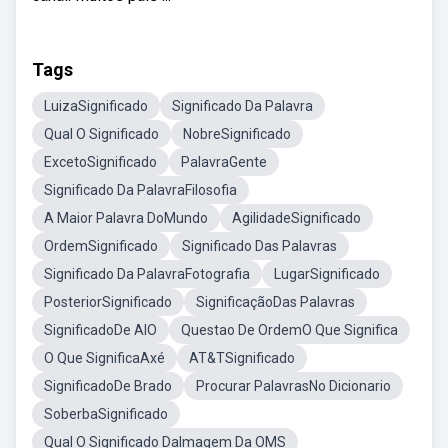
Tags
LuizaSignificado
Significado Da Palavra
Qual O Significado
NobreSignificado
ExcetoSignificado
PalavraGente
Significado Da PalavraFilosofia
A Maior Palavra DoMundo
AgilidadeSignificado
OrdemSignificado
Significado Das Palavras
Significado Da PalavraFotografia
LugarSignificado
PosteriorSignificado
SignificaçãoDas Palavras
SignificadoDe AIO
Questao De OrdemO Que Significa
O Que SignificaAxé
AT&TSignificado
SignificadoDe Brado
Procurar PalavrasNo Dicionario
SoberbaSignificado
Qual O Significado DaImagem Da OMS