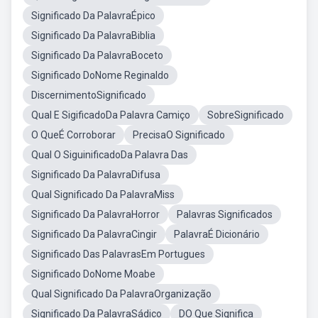
Significado Da PalavraÉpico
Significado Da PalavraBiblia
Significado Da PalavraBoceto
Significado DoNome Reginaldo
DiscernimentoSignificado
Qual E SigificadoDa Palavra Camiço
SobreSignificado
O QueÉ Corroborar
PrecisaO Significado
Qual O SiguinificadoDa Palavra Das
Significado Da PalavraDifusa
Qual Significado Da PalavraMiss
Significado Da PalavraHorror
Palavras Significados
Significado Da PalavraCingir
PalavraÉ Dicionário
Significado Das PalavrasEm Portugues
Significado DoNome Moabe
Qual Significado Da PalavraOrganização
Significado Da PalavraSádico
DO Que Significa