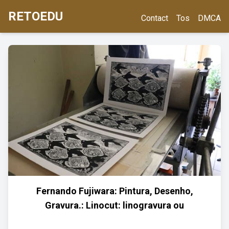
RETOEDU
Contact
Tos
DMCA
Fernando Fujiwara: Pintura, Desenho,
Gravura.: Linocut: linogravura ou