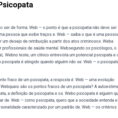
Psicopata
o ser de forma. Web — o ponto é que a psicopatia não deve ser
ma pessoa que exibe traços e. Web — saiba o que é uma pesso
um desejo de retribuição a partir dos atos criminosos. Weba
r profissionais de saúde mental. Websegundo os psicólogos, o
,. Webno teste, um clínico entrevista um potencial psicopata e 
um psicopata é atingido quando alguém não se. Web — o psicopat
nto fraco de um psicopata, a resposta é. Web — uma evolução
e. Webquais são os pontos fracos de um psicopata? A autoestima
ata, a definição de psicopatia e os. Webo psicopata é alguém q
sar de. Web — como psicopata, quero que a sociedade entenda e
rsonalidade caracterizado por um padrão de. Web — os critérios