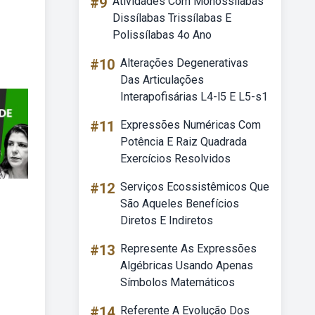
#9
Atividades Com Monossílabas
Dissílabas Trissílabas E
Polissílabas 4o Ano
#10
Alterações Degenerativas
Das Articulações
Interapofisárias L4-l5 E L5-s1
#11
Expressões Numéricas Com
Potência E Raiz Quadrada
Exercícios Resolvidos
#12
Serviços Ecossistêmicos Que
São Aqueles Benefícios
Diretos E Indiretos
#13
Represente As Expressões
Algébricas Usando Apenas
Símbolos Matemáticos
#14
Referente A Evolução Dos