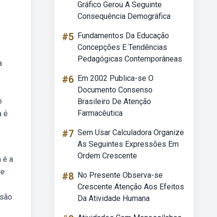
Gráfico Gerou A Seguinte
Consequência Demográfica
#5
Fundamentos Da Educação
Concepções E Tendências
Pedagógicas Contemporâneas
a
#6
Em 2002 Publica-se O
Documento Consenso
o
Brasileiro De Atenção
Farmacêutica
a é
#7
Sem Usar Calculadora Organize
As Seguintes Expressões Em
Ordem Crescente
 é a
ue
#8
No Presente Observa-se
Crescente Atenção Aos Efeitos
 são
Da Atividade Humana