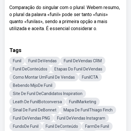
Comparação do singular com o plural. Webem resumo,
o plural da palavra «funil» pode ser tanto «funis»
quanto «funilas», sendo a primeira opção a mais
utilizada e aceita. É essencial considerar o.
Tags
Funil
Funil DeVendas
Funil DeVendas CRM
Funil DeConteúdos
Etapas Do Funil DeVendas
Como Montar UmFunil De Vendas
FunilCTA
Bebendo MijoDe Funil
Site De Funil DeCandidatos Inspiration
Leath De FunilBotconversa
FunilMarketing
Sinal De Funil DeBonnet
Mapa De FunilThiago Finch
Funil DeVendas PNG
Funil DeVendas Instagram
FundoDe Funil
Funil DeConteúdo
FarmDe Funil