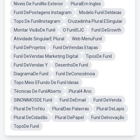
Níveis De FunilNo Exterior
PluralEm Ingles
Funil DePostagens Instagram
Modelo Funil DeIdeias
Topo De FunilInstagram
Cruzadinha Plural ESingular
Montar VisãoDe Funil
O FunilSJC
Funil DeGrowth
Atividade SingularE Plural
Web MenuFunil
Funil DeProjetos
Funil DeVendas Etapas
Funil DeVendas Marketing Digital
TiposDe Funil
Funil DeVendas Y
DesenhoDe Funil
DiagramaDe Funil
Funil DeConsciência
Topo Meio EFundo De Funil Ideias
Técnicas De FunilAberto
Plural4 Ano
SINONIMOSDE Funil
Funil DeEmail
Funil DeVenda
Plural DeTroféu
PluralDas Palavras
Plural DeLapis
Plural DeCidadão
Plural DePapel
Funil DeInovação
TopoDe Funil