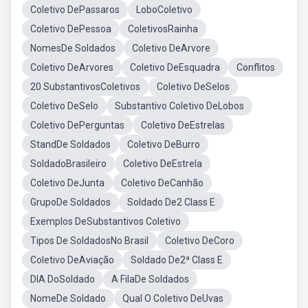
Coletivo DePassaros
LoboColetivo
Coletivo DePessoa
ColetivosRainha
NomesDe Soldados
Coletivo DeArvore
Coletivo DeArvores
Coletivo DeEsquadra
Conflitos
20 SubstantivosColetivos
Coletivo DeSelos
Coletivo DeSelo
Substantivo Coletivo DeLobos
Coletivo DePerguntas
Coletivo DeEstrelas
StandDe Soldados
Coletivo DeBurro
SoldadoBrasileiro
Coletivo DeEstrela
Coletivo DeJunta
Coletivo DeCanhão
GrupoDe Soldados
Soldado De2 Class E
Exemplos DeSubstantivos Coletivo
Tipos De SoldadosNo Brasil
Coletivo DeCoro
Coletivo DeAviação
Soldado De2ª Class E
DIA DoSoldado
A FilaDe Soldados
NomeDe Soldado
Qual O Coletivo DeUvas