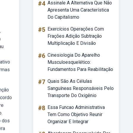
#4
Assinale A Alternativa Que Não
Apresenta Uma Característica
Do Capitalismo
#5
Exercícios Operações Com
,
Frações Adição Subtração
a
Multiplicação E Divisão
au
#6
Cinesiologia Do Aparelho
ativo
Musculoesquelético:
Fundamentos Para Reabilitação
ormas
#7
Quais São As Células
Sanguíneas Responsáveis Pelo
unção
Transporte Do Oxigênio
acordo
re
#8
Essa Funcao Administrativa
o.
Tem Como Objetivo Reunir
o dos
Organizar E Integrar
vra