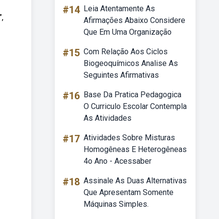
#14
Leia Atentamente As
”,
Afirmações Abaixo Considere
Que Em Uma Organização
#15
Com Relação Aos Ciclos
Biogeoquímicos Analise As
Seguintes Afirmativas
#16
Base Da Pratica Pedagogica
O Curriculo Escolar Contempla
As Atividades
#17
Atividades Sobre Misturas
Homogêneas E Heterogêneas
4o Ano - Acessaber
#18
Assinale As Duas Alternativas
Que Apresentam Somente
Máquinas Simples.