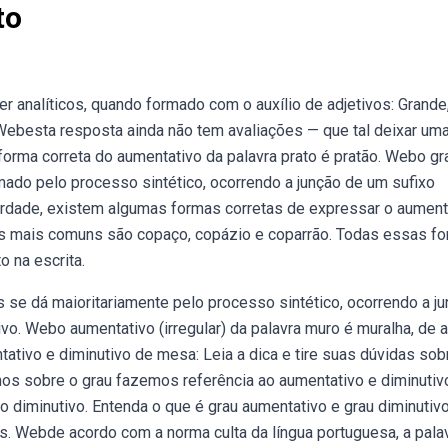
to
 analíticos, quando formado com o auxílio de adjetivos: Grande
 Webesta resposta ainda não tem avaliações — que tal deixar um
forma correta do aumentativo da palavra prato é pratão. Webo gr
mado pelo processo sintético, ocorrendo a junção de um sufixo
rdade, existem algumas formas corretas de expressar o aument
mas mais comuns são copaço, copázio e coparrão. Todas essas f
o na escrita.
se dá maioritariamente pelo processo sintético, ocorrendo a j
o. Webo aumentativo (irregular) da palavra muro é muralha, de 
ativo e diminutivo de mesa: Leia a dica e tire suas dúvidas sob
rmos sobre o grau fazemos referência ao aumentativo e diminutiv
o diminutivo. Entenda o que é grau aumentativo e grau diminutiv
. Webde acordo com a norma culta da língua portuguesa, a pala