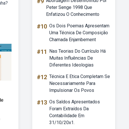
#9
Abordagem Desenvolvido Por
nha?
Peter Senge 1998 Que
Enfatizou O Conhecimento
#10
Os Dois Poemas Apresentam
Uma Técnica De Composição
Chamada Enjambement
#11
Nas Teorias Do Currículo Há
Muitas Influências De
Diferentes Ideologias
#12
Técnica E Etica Completam Se
Necessariamente Para
Impulsionar Os Povos
de
#13
Os Saldos Apresentados
Foram Extraídos Da
Contabilidade Em
m
31/10/20x1.