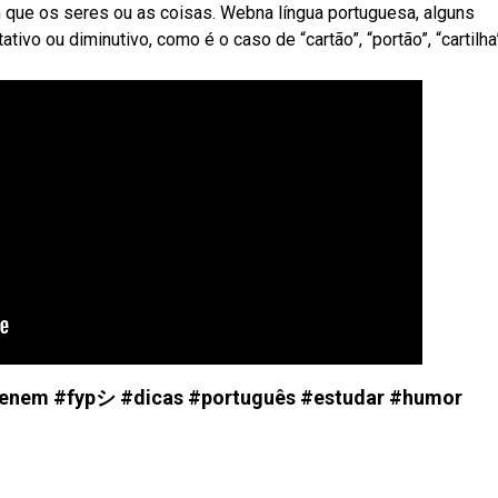
m que os seres ou as coisas. Webna língua portuguesa, alguns
ivo ou diminutivo, como é o caso de “cartão”, “portão”, “cartilha
 #enem #fypシ #dicas #português #estudar #humor