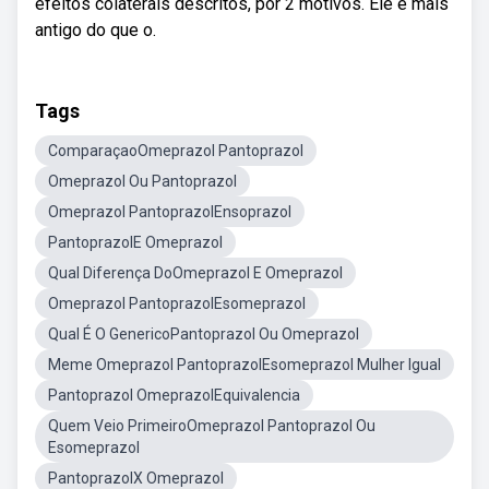
efeitos colaterais descritos, por 2 motivos. Ele é mais
antigo do que o.
Tags
ComparaçaoOmeprazol Pantoprazol
Omeprazol Ou Pantoprazol
Omeprazol PantoprazolEnsoprazol
PantoprazolE Omeprazol
Qual Diferença DoOmeprazol E Omeprazol
Omeprazol PantoprazolEsomeprazol
Qual É O GenericoPantoprazol Ou Omeprazol
Meme Omeprazol PantoprazolEsomeprazol Mulher Igual
Pantoprazol OmeprazolEquivalencia
Quem Veio PrimeiroOmeprazol Pantoprazol Ou
Esomeprazol
PantoprazolX Omeprazol