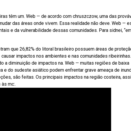
steiras têm um. Web — de acordo com chruszczow, uma das prová
mudar das áreas onde vivem. Essa realidade não deve. Web — e
tais e da vulnerabilidade dessas comunidades. Para sidnei, “e
ram que 26,82% do litoral brasileiro possuem áreas de proteçã
 causar impactos nos ambientes e nas comunidades ribeirinhas.
ndo a diminuição de impactos na. Web — muitas regiões de baixa
rica e do sudeste asiático podem enfrentar grave ameaça de inun
ções, são feitas. Os principais impactos na região costeira, ass
 às mc:.