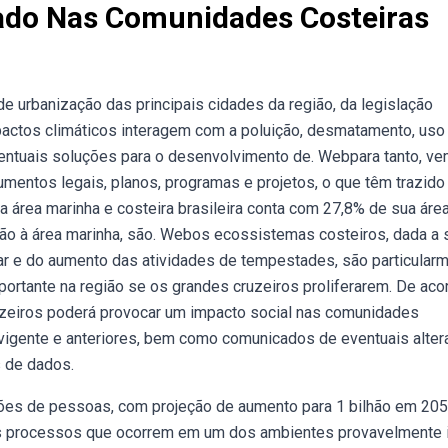
ado Nas Comunidades Costeiras
 urbanização das principais cidades da região, da legislação
mpactos climáticos interagem com a poluição, desmatamento, uso
ntuais soluções para o desenvolvimento de. Webpara tanto, v
umentos legais, planos, programas e projetos, o que têm trazido
 área marinha e costeira brasileira conta com 27,8% de sua áre
ão à área marinha, são. Webos ecossistemas costeiros, dada a 
 mar e do aumento das atividades de tempestades, são particular
portante na região se os grandes cruzeiros proliferarem. De aco
zeiros poderá provocar um impacto social nas comunidades
 vigente e anteriores, bem como comunicados de eventuais alte
s de dados.
ões de pessoas, com projeção de aumento para 1 bilhão em 205
os processos que ocorrem em um dos ambientes provavelmente 