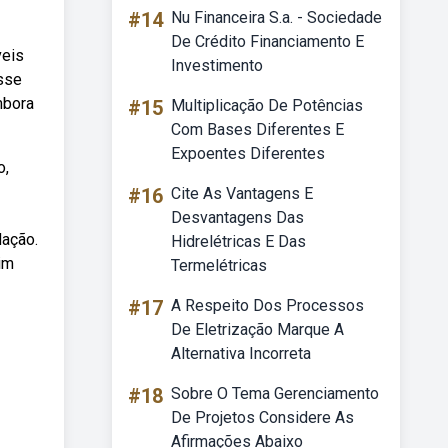
#14
Nu Financeira S.a. - Sociedade
De Crédito Financiamento E
veis
Investimento
sse
mbora
#15
Multiplicação De Potências
Com Bases Diferentes E
Expoentes Diferentes
o,
#16
Cite As Vantagens E
Desvantagens Das
dação.
Hidrelétricas E Das
im
Termelétricas
#17
A Respeito Dos Processos
De Eletrização Marque A
Alternativa Incorreta
#18
Sobre O Tema Gerenciamento
De Projetos Considere As
Afirmações Abaixo