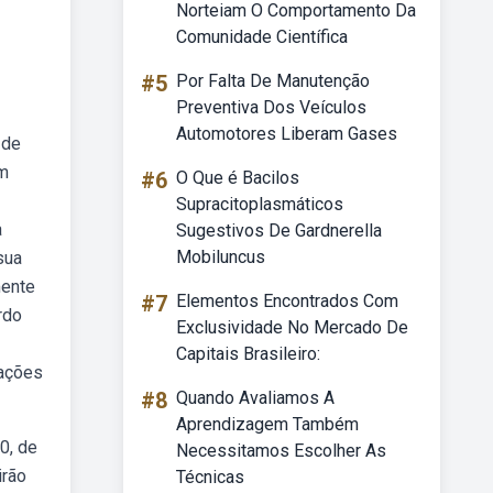
Norteiam O Comportamento Da
Comunidade Científica
#5
Por Falta De Manutenção
Preventiva Dos Veículos
Automotores Liberam Gases
 de
em
#6
O Que é Bacilos
Supracitoplasmáticos
a
Sugestivos De Gardnerella
Mobiluncus
sua
mente
#7
Elementos Encontrados Com
rdo
Exclusividade No Mercado De
Capitais Brasileiro:
rações
#8
Quando Avaliamos A
Aprendizagem Também
0, de
Necessitamos Escolher As
irão
Técnicas