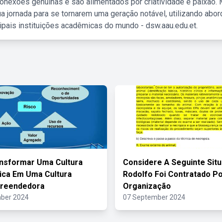
nexões genuínas e são alimentados por criatividade e paixão. 
a jornada para se tornarem uma geração notável, utilizando abo
ipais instituições acadêmicas do mundo - dsw.aau.edu.et.
nsformar Uma Cultura
Considere A Seguinte Sit
ica Em Uma Cultura
Rodolfo Foi Contratado P
preendedora
Organização
ber 2024
07 September 2024