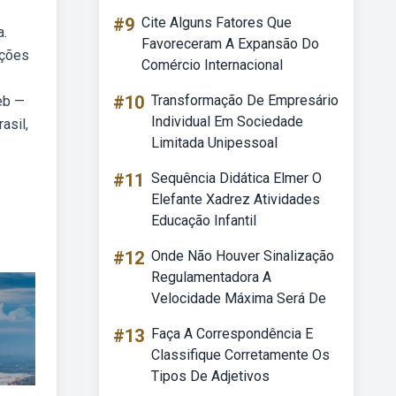
#9
Cite Alguns Fatores Que
a.
Favoreceram A Expansão Do
ações
Comércio Internacional
#10
Transformação De Empresário
eb —
Individual Em Sociedade
asil,
Limitada Unipessoal
#11
Sequência Didática Elmer O
Elefante Xadrez Atividades
Educação Infantil
#12
Onde Não Houver Sinalização
Regulamentadora A
Velocidade Máxima Será De
#13
Faça A Correspondência E
Classifique Corretamente Os
Tipos De Adjetivos