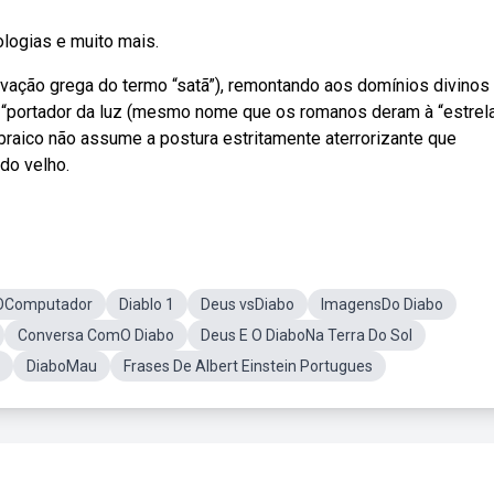
ogias e muito mais.
ivação grega do termo “satã”), remontando aos domínios divinos
o “portador da luz (mesmo nome que os romanos deram à “estrel
aico não assume a postura estritamente aterrorizante que
do velho.
OComputador
Diablo 1
Deus vsDiabo
ImagensDo Diabo
Conversa ComO Diabo
Deus E O DiaboNa Terra Do Sol
DiaboMau
Frases De Albert Einstein Portugues