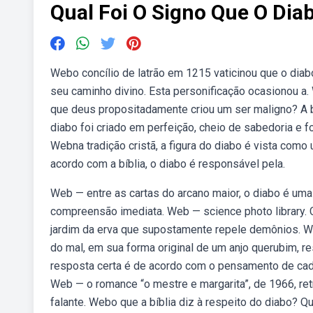
Qual Foi O Signo Que O Dia
Webo concílio de latrão em 1215 vaticinou que o dia
seu caminho divino. Esta personificação ocasionou a.
que deus propositadamente criou um ser maligno? A b
diabo foi criado em perfeição, cheio de sabedoria e f
Webna tradição cristã, a figura do diabo é vista como
acordo com a bíblia, o diabo é responsável pela.
Web — entre as cartas do arcano maior, o diabo é uma
compreensão imediata. Web — science photo library. 
jardim da erva que supostamente repele demônios. Web
do mal, em sua forma original de um anjo querubim, r
resposta certa é de acordo com o pensamento de cada
Web — o romance “o mestre e margarita”, de 1966, re
falante. Webo que a bíblia diz à respeito do diabo? Q