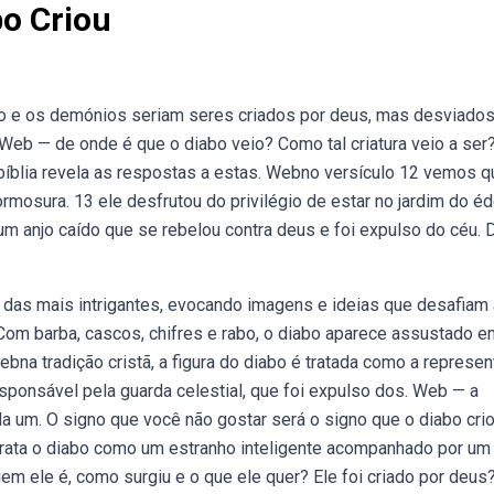
bo Criou
bo e os demónios seriam seres criados por deus, mas desviado
 Web — de onde é que o diabo veio? Como tal criatura veio a ser
íblia revela as respostas a estas. Webno versículo 12 vemos q
ormosura. 13 ele desfrutou do privilégio de estar no jardim do éd
 um anjo caído que se rebelou contra deus e foi expulso do céu. 
 das mais intrigantes, evocando imagens e ideias que desafiam 
Com barba, cascos, chifres e rabo, o diabo aparece assustado 
na tradição cristã, a figura do diabo é tratada como a represe
esponsável pela guarda celestial, que foi expulso dos. Web — a
 um. O signo que você não gostar será o signo que o diabo crio
trata o diabo como um estranho inteligente acompanhado por um
uem ele é, como surgiu e o que ele quer? Ele foi criado por deus