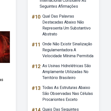
Internacional Considere As
Seguintes Afirmações
#10
Qual Das Palavras
Destacadas Abaixo Não
Representa Um Substantivo
Abstrato
#11
Onde Não Existir Sinalização
Regulamentadora A
Velocidade Mínima Permitida
#12
As Usinas Hidrelétricas São
Amplamente Utilizadas No
Território Brasileiro
as
#13
Todas As Estruturas Abaixo
São Observadas Nas Células
Procariontes Exceto
#14
Quais Das Seguintes