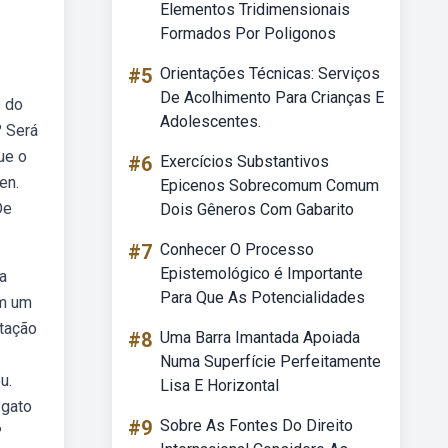
Elementos Tridimensionais
Formados Por Poligonos
#5
Orientações Técnicas: Serviços
De Acolhimento Para Crianças E
s do
Adolescentes.
? Será
ue o
#6
Exercícios Substantivos
en.
Epicenos Sobrecomum Comum
De
Dois Gêneros Com Gabarito
#7
Conhecer O Processo
Epistemológico é Importante
a
Para Que As Potencialidades
em um
ntação
#8
Uma Barra Imantada Apoiada
Numa Superfície Perfeitamente
u.
Lisa E Horizontal
 gato
#9
Sobre As Fontes Do Direito
?