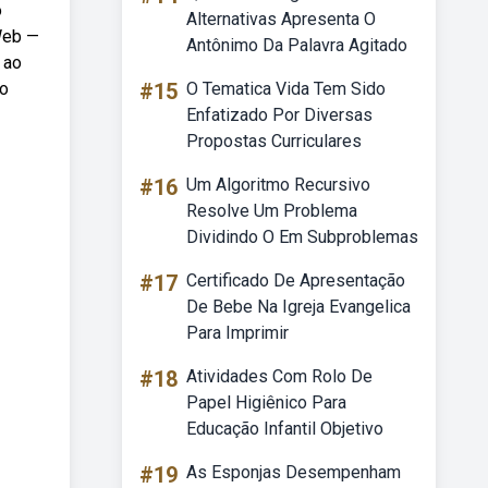
o
Alternativas Apresenta O
 Web —
Antônimo Da Palavra Agitado
 ao
no
#15
O Tematica Vida Tem Sido
Enfatizado Por Diversas
Propostas Curriculares
#16
Um Algoritmo Recursivo
Resolve Um Problema
Dividindo O Em Subproblemas
#17
Certificado De Apresentação
De Bebe Na Igreja Evangelica
Para Imprimir
#18
Atividades Com Rolo De
Papel Higiênico Para
Educação Infantil Objetivo
#19
As Esponjas Desempenham