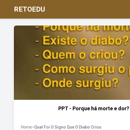
RETOEDU
PPT - Porque há morte e dor?
Home
>
Qual Foi O Signo Que O Diabo Criou