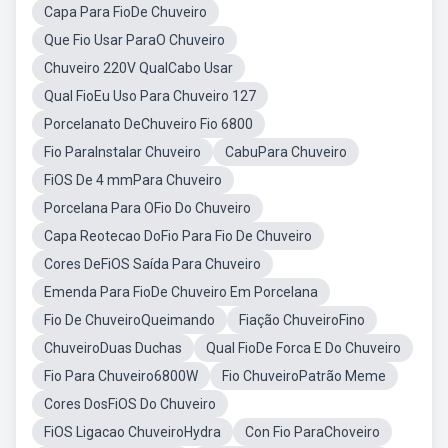
Capa Para FioDe Chuveiro
Que Fio Usar ParaO Chuveiro
Chuveiro 220V QualCabo Usar
Qual FioEu Uso Para Chuveiro 127
Porcelanato DeChuveiro Fio 6800
Fio ParaInstalar Chuveiro
CabuPara Chuveiro
FiOS De 4 mmPara Chuveiro
Porcelana Para OFio Do Chuveiro
Capa Reotecao DoFio Para Fio De Chuveiro
Cores DeFiOS Saída Para Chuveiro
Emenda Para FioDe Chuveiro Em Porcelana
Fio De ChuveiroQueimando
Fiação ChuveiroFino
ChuveiroDuas Duchas
Qual FioDe Forca E Do Chuveiro
Fio Para Chuveiro6800W
Fio ChuveiroPatrão Meme
Cores DosFiOS Do Chuveiro
FiOS Ligacao ChuveiroHydra
Con Fio ParaChoveiro