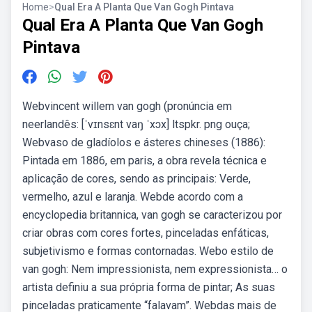
Home
>
Qual Era A Planta Que Van Gogh Pintava
Qual Era A Planta Que Van Gogh
Pintava
Webvincent willem van gogh (pronúncia em
neerlandês: [ˈvɪnsɛnt vaŋ ˈxɔx] ltspkr. png ouça;
Webvaso de gladíolos e ásteres chineses (1886):
Pintada em 1886, em paris, a obra revela técnica e
aplicação de cores, sendo as principais: Verde,
vermelho, azul e laranja. Webde acordo com a
encyclopedia britannica, van gogh se caracterizou por
criar obras com cores fortes, pinceladas enfáticas,
subjetivismo e formas contornadas. Webo estilo de
van gogh: Nem impressionista, nem expressionista… o
artista definiu a sua própria forma de pintar; As suas
pinceladas praticamente “falavam”. Webdas mais de