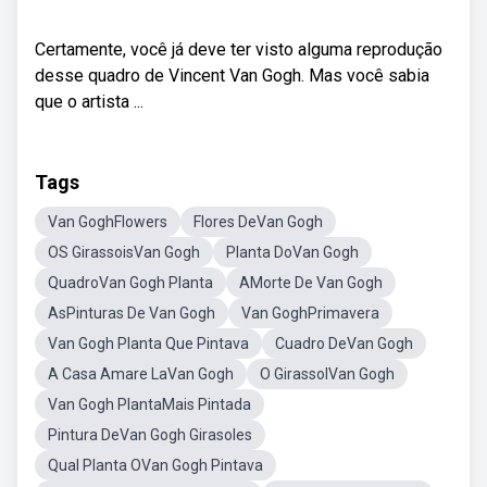
Certamente, você já deve ter visto alguma reprodução
desse quadro de Vincent Van Gogh. Mas você sabia
que o artista ...
Tags
Van GoghFlowers
Flores DeVan Gogh
OS GirassoisVan Gogh
Planta DoVan Gogh
QuadroVan Gogh Planta
AMorte De Van Gogh
AsPinturas De Van Gogh
Van GoghPrimavera
Van Gogh Planta Que Pintava
Cuadro DeVan Gogh
A Casa Amare LaVan Gogh
O GirassolVan Gogh
Van Gogh PlantaMais Pintada
Pintura DeVan Gogh Girasoles
Qual Planta OVan Gogh Pintava