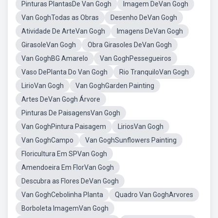
Pinturas PlantasDe Van Gogh
Imagem DeVan Gogh
Van GoghTodas as Obras
Desenho DeVan Gogh
Atividade De ArteVan Gogh
Imagens DeVan Gogh
GirasoleVan Gogh
Obra Girasoles DeVan Gogh
Van GoghBG Amarelo
Van GoghPessegueiros
Vaso DePlanta Do Van Gogh
Rio TranquiloVan Gogh
LirioVan Gogh
Van GoghGarden Painting
Artes DeVan Gogh Árvore
Pinturas De PaisagensVan Gogh
Van GoghPintura Paisagem
LiriosVan Gogh
Van GoghCampo
Van GoghSunflowers Painting
Floricultura Em SPVan Gogh
Amendoeira Em FlorVan Gogh
Descubra as Flores DeVan Gogh
Van GoghCebolinha Planta
Quadro Van GoghArvores
Borboleta ImagemVan Gogh