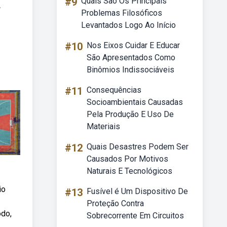
#9
Quais São Os Principais
.
Problemas Filosóficos
Levantados Logo Ao Início
#10
Nos Eixos Cuidar E Educar
São Apresentados Como
Binômios Indissociáveis
#11
Consequências
Socioambientais Causadas
Pela Produção E Uso De
Materiais
#12
Quais Desastres Podem Ser
Causados Por Motivos
Naturais E Tecnológicos
io
#13
Fusível é Um Dispositivo De
Proteção Contra
odo,
Sobrecorrente Em Circuitos