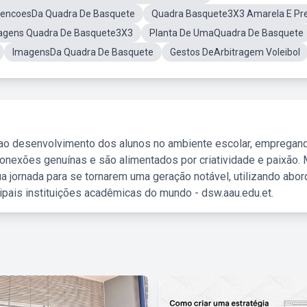
encoesDa Quadra De Basquete
Quadra Basquete3X3 Amarela E Pr
agens Quadra De Basquete3X3
Planta De UmaQuadra De Basquete
ImagensDa Quadra De Basquete
Gestos DeArbitragem Voleibol
 ao desenvolvimento dos alunos no ambiente escolar, empregan
nexões genuínas e são alimentados por criatividade e paixão. 
a jornada para se tornarem uma geração notável, utilizando abo
ipais instituições acadêmicas do mundo - dsw.aau.edu.et.