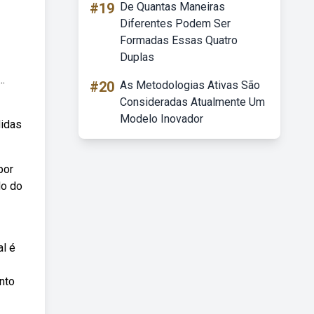
#19
De Quantas Maneiras
Diferentes Podem Ser
Formadas Essas Quatro
Duplas
.
#20
As Metodologias Ativas São
Consideradas Atualmente Um
Modelo Inovador
didas
por
do do
al é
nto