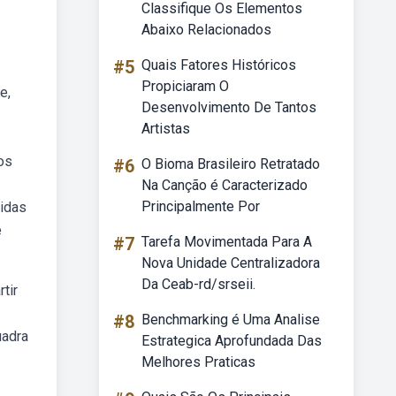
Classifique Os Elementos
Abaixo Relacionados
#5
Quais Fatores Históricos
Propiciaram O
e,
Desenvolvimento De Tantos
Artistas
os
#6
O Bioma Brasileiro Retratado
Na Canção é Caracterizado
Principalmente Por
didas
e
#7
Tarefa Movimentada Para A
Nova Unidade Centralizadora
Da Ceab-rd/srseii.
tir
#8
Benchmarking é Uma Analise
uadra
Estrategica Aprofundada Das
Melhores Praticas