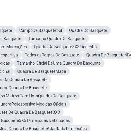
squete
CampoDe Basquetebol
Quadra Do Basquete
De Basquete
Tamanho Quadra De Basquete
Com Marcações
Quadra De Basquete3X3 Desenho
esportiva
Todas asRegras Do Basquete
Quadra De BasqueteNB
didas
Tamanho Oficial DeUma Quadra De Basquete
ional
Quadra De BasqueteMapa
asDa Quadra De Basquete
urneQuadra De Basquete
tos Metros Tem UmaQuadra De Basquete
uadraPoliesportiva Medidas Oficiais
ete De Quadra De Basquete3X3
 Basquete5X5 Dimensões Detalhadas
Meia Quadra De BasqueteAdaptada Dimensões