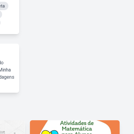
eta
do
Minha
rdagens