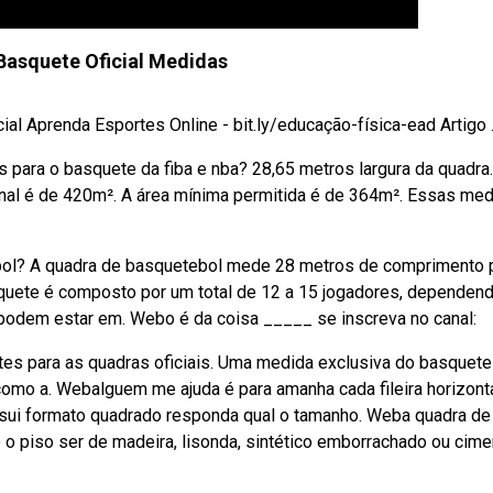
Basquete Oficial Medidas
 Aprenda Esportes Online - bit.ly/educação-física-ead Artigo ..
ara o basquete da fiba e nba? 28,65 metros largura da quadra.
nal é de 420m². A área mínima permitida é de 364m². Essas me
ebol? A quadra de basquetebol mede 28 metros de comprimento 
quete é composto por um total de 12 a 15 jogadores, dependen
 podem estar em. Webo é da coisa _____ se inscreva no canal:
es para as quadras oficiais. Uma medida exclusiva do basquete
como a. Webalguem me ajuda é para amanha cada fileira horizont
ssui formato quadrado responda qual o tamanho. Weba quadra de
o o piso ser de madeira, lisonda, sintético emborrachado ou cime