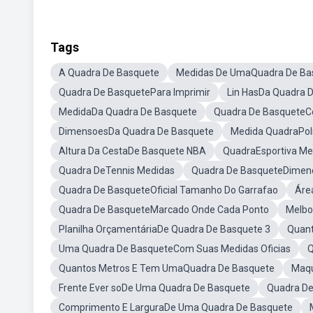
Tags
A Quadra De Basquete
Medidas De UmaQuadra De Ba
Quadra De BasquetePara Imprimir
Lin HasDa Quadra 
MedidaDa Quadra De Basquete
Quadra De Basquete
DimensoesDa Quadra De Basquete
Medida QuadraPoli
Altura Da CestaDe Basquete NBA
QuadraEsportiva Me
Quadra DeTennis Medidas
Quadra De BasqueteDimenc
Quadra De BasqueteOficial Tamanho Do Garrafao
Áre
Quadra De BasqueteMarcado Onde Cada Ponto
Melbo
Planilha OrçamentáriaDe Quadra De Basquete 3
Quan
Uma Quadra De BasqueteCom Suas Medidas Oficias
Q
Quantos Metros E Tem UmaQuadra De Basquete
Maqu
Frente Ever soDe Uma Quadra De Basquete
Quadra De
Comprimento E LarguraDe Uma Quadra De Basquete