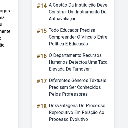
#14
A Gestão Da Instituição Deve
jogos
Construir Um Instrumento De
ara
Autoavaliação
 e
#15
Todo Educador Precisa
mente
Compreender O Vínculo Entre
o
Política E Educação
são
#16
O Departamento Recursos
Humanos Detectou Uma Taxa
Elevada De Turnover
#17
Diferentes Gêneros Textuais
Precisam Ser Conhecidos
Pelos Professores
#18
Desvantagens Do Processo
Reprodutivo Em Relação Ao
Processo Evolutivo