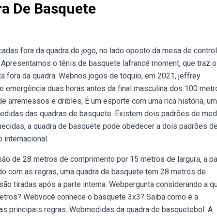
ra De Basquete
das fora da quadra de jogo, no lado oposto da mesa de control
 Apresentamos o tênis de basquete lafrancé moment, que traz o
ta fora da quadra. Webnos jogos de tóquio, em 2021, jeffrey
e emergência duas horas antes da final masculina dos 100 metr
 arremessos e dribles; É um esporte com uma rica história, um
bmedidas das quadras de basquete. Existem dois padrões de me
nhecidas, a quadra de basquete pode obedecer a dois padrões d
 internacional.
o de 28 metros de comprimento por 15 metros de largura, a par
ordo com as regras, uma quadra de basquete tem 28 metros de
ão tiradas após a parte interna. Webpergunta considerando a q
m metros? Webvocê conhece o basquete 3x3? Saiba como é a
as principais regras. Webmedidas da quadra de basquetebol. A