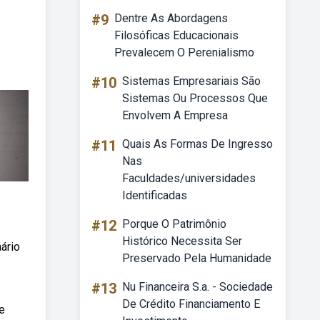
#9
Dentre As Abordagens
Filosóficas Educacionais
Prevalecem O Perenialismo
#10
Sistemas Empresariais São
Sistemas Ou Processos Que
Envolvem A Empresa
#11
Quais As Formas De Ingresso
Nas
Faculdades/universidades
Identificadas
#12
Porque O Patrimônio
Histórico Necessita Ser
nário
Preservado Pela Humanidade
#13
Nu Financeira S.a. - Sociedade
De Crédito Financiamento E
e