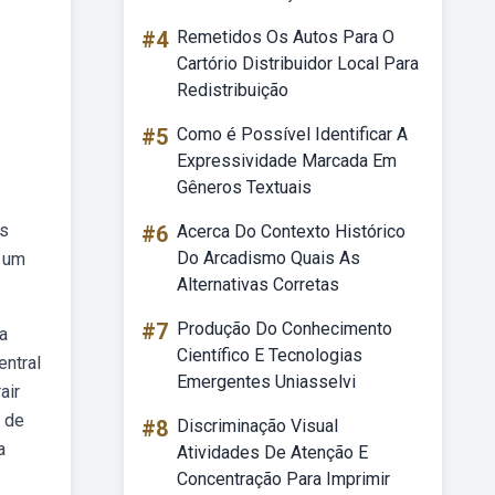
#4
Remetidos Os Autos Para O
Cartório Distribuidor Local Para
Redistribuição
#5
Como é Possível Identificar A
Expressividade Marcada Em
Gêneros Textuais
is
#6
Acerca Do Contexto Histórico
Do Arcadismo Quais As
e um
Alternativas Corretas
#7
Produção Do Conhecimento
a
Científico E Tecnologias
entral
Emergentes Uniasselvi
air
o de
#8
Discriminação Visual
a
Atividades De Atenção E
Concentração Para Imprimir