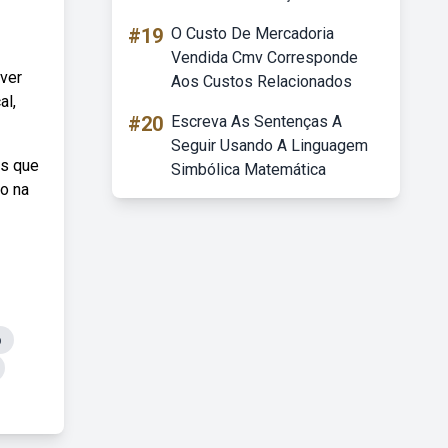
#19
O Custo De Mercadoria
Vendida Cmv Corresponde
nver
Aos Custos Relacionados
al,
#20
Escreva As Sentenças A
Seguir Usando A Linguagem
os que
Simbólica Matemática
do na
o