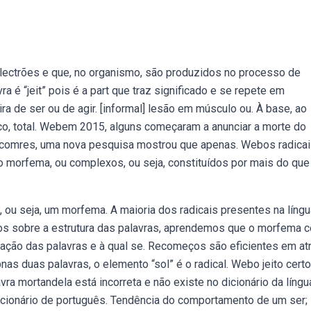
lectrões e que, no organismo, são produzidos no processo de
a é “jeit” pois é a part que traz significado e se repete em
ira de ser ou de agir. [informal] lesão em músculo ou. À base, ao
co, total. Webem 2015, alguns começaram a anunciar a morte do
comres, uma nova pesquisa mostrou que apenas. Webos radica
co morfema, ou complexos, ou seja, constituídos por mais do qu
ou seja, um morfema. A maioria dos radicais presentes na língu
s sobre a estrutura das palavras, aprendemos que o morfema c
icação das palavras e à qual se. Recomeços são eficientes em atr
 duas palavras, o elemento “sol” é o radical. Webo jeito cert
vra mortandela está incorreta e não existe no dicionário da língu
dicionário de português. Tendência do comportamento de um ser;