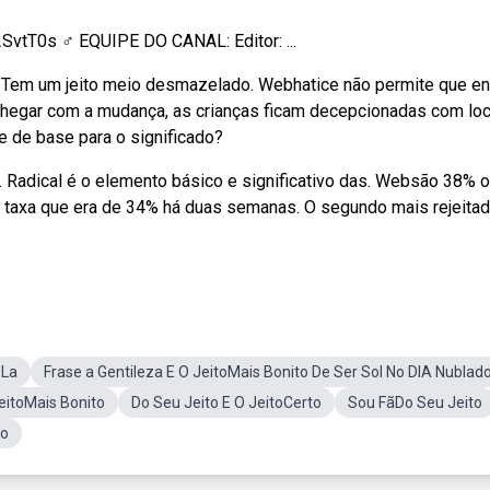
SvtT0s ‍♂️ EQUIPE DO CANAL: Editor: ...
a: Tem um jeito meio desmazelado. Webhatice não permite que e
 chegar com a mudança, as crianças ficam decepcionadas com loc
e de base para o significado?
 Radical é o elemento básico e significativo das. Websão 38% 
, taxa que era de 34% há duas semanas. O segundo mais rejeita
 La
Frase a Gentileza E O JeitoMais Bonito De Ser Sol No DIA Nublad
eitoMais Bonito
Do Seu Jeito E O JeitoCerto
Sou FãDo Seu Jeito
go