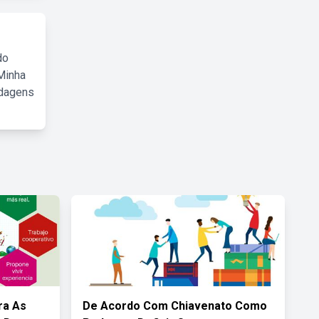
do
Minha
rdagens
ra As
De Acordo Com Chiavenato Como