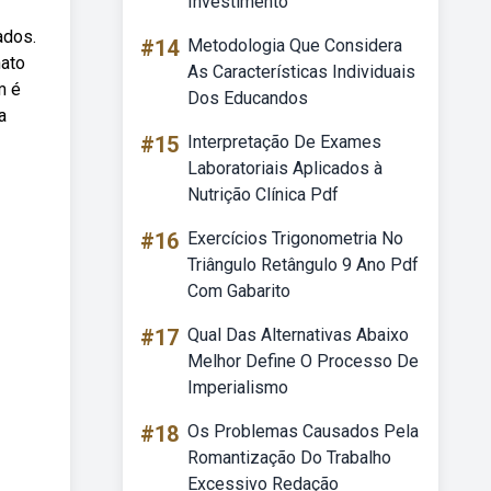
Investimento
ados.
#14
Metodologia Que Considera
nato
As Características Individuais
m é
Dos Educandos
a
#15
Interpretação De Exames
Laboratoriais Aplicados à
Nutrição Clínica Pdf
#16
Exercícios Trigonometria No
Triângulo Retângulo 9 Ano Pdf
Com Gabarito
#17
Qual Das Alternativas Abaixo
Melhor Define O Processo De
Imperialismo
#18
Os Problemas Causados Pela
Romantização Do Trabalho
Excessivo Redação