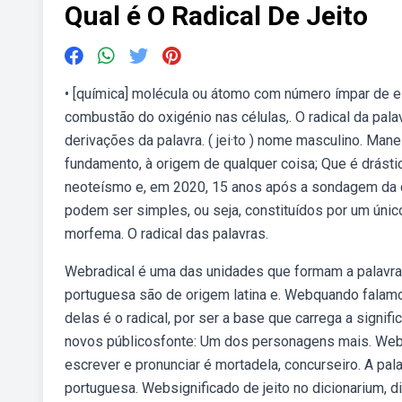
Qual é O Radical De Jeito
• [química] molécula ou átomo com número ímpar de e
combustão do oxigénio nas células,. O radical da palavr
derivações da palavra. ( jei·to ) nome masculino. Mane
fundamento, à origem de qualquer coisa; Que é drásti
neoteísmo e, em 2020, 15 anos após a sondagem da 
podem ser simples, ou seja, constituídos por um úni
morfema. O radical das palavras.
Webradical é uma das unidades que formam a palavra, 
portuguesa são de origem latina e. Webquando falamo
delas é o radical, por ser a base que carrega a signif
novos públicosfonte: Um dos personagens mais. Webnas
escrever e pronunciar é mortadela, concurseiro. A pala
portuguesa. Websignificado de jeito no dicionarium, 