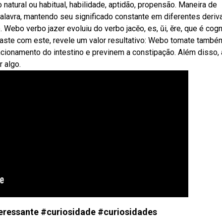
atural ou habitual, habilidade, aptidão, propensão. Maneira de
palavra, mantendo seu significado constante em diferentes deriv
. Webo verbo jazer evoluiu do verbo jacĕo, es, ŭi, ĕre, que é cog
raste com este, revele um valor resultativo: Webo tomate també
cionamento do intestino e previnem a constipação. Além disso, 
 algo.
ressante #curiosidade #curiosidades