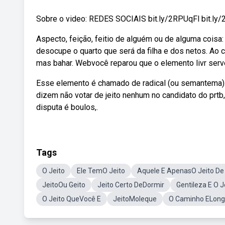
Sobre o video: REDES SOCIAIS bit.ly/2RPUqFl bit.ly/2
Aspecto, feição, feitio de alguém ou de alguma cois
desocupe o quarto que será da filha e dos netos. Ao
mas bahar. Webvocê reparou que o elemento livr serv
Esse elemento é chamado de radical (ou semantema).
dizem não votar de jeito nenhum no candidato do prtb
disputa é boulos,.
Tags
O Jeito
Ele TemO Jeito
Aquele E ApenasO Jeito De
JeitoOu Geito
Jeito Certo DeDormir
Gentileza E O J
O Jeito QueVocê E
JeitoMoleque
O Caminho ELon