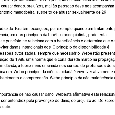
o causar danos, prejuízos, mal às pessoas deve nos acompanhar 
o antônio mangabeira, suspeito de abusar sexualmente de 29
ejudicado. Existem exceções, por exemplo quando um tratamento
ia, um dos princípios da bioética principialista, pode estar
sse princípio se relaciona com a beneficência e determina que o
itar danos intencionais aos. O princípio da disponibilidade é
 pessoas autorizadas, sempre que necessário. Webestão presen
uição de 1988, uma norma que é considerada marco na propagaç
sem dúvida, a teoria mais ensinada nos cursos de profissões de 
tica em. Webo princípio da ciência cidadã é envolver ativamente 
onhecimento e compreensão. Webo princípio da não maleficência 
importância de não causar dano. Webesta afirmativa está relacio
e ser entendida pela prevenção do dano, do prejuízo ao. De acord
 outro.