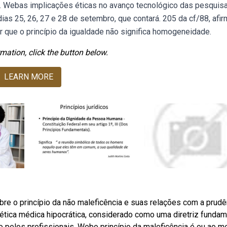
s. Webas implicações éticas no avanço tecnológico das pesqui
ias 25, 26, 27 e 28 de setembro, que contará. 205 da cf/88, afir
 que o princípio da igualdade não significa homogeneidade.
mation, click the button below.
LEARN MORE
e o princípio da não maleficência e suas relações com a prudê
na ética médica hipocrática, considerado como uma diretriz fundam
o pelos profissionais. Webo princípio da maleficência é ou ao 