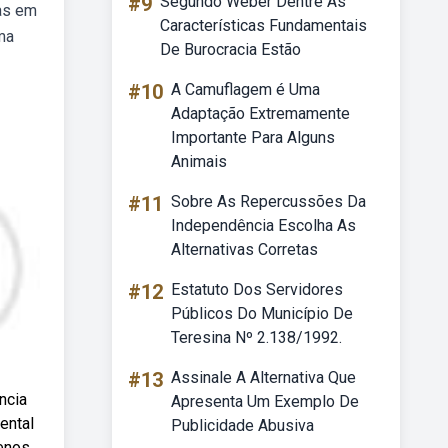
#9
Segundo Weber Dentre As
sas em
Características Fundamentais
ma
De Burocracia Estão
#10
A Camuflagem é Uma
Adaptação Extremamente
Importante Para Alguns
Animais
#11
Sobre As Repercussões Da
Independência Escolha As
Alternativas Corretas
#12
Estatuto Dos Servidores
Públicos Do Município De
Teresina Nº 2.138/1992.
#13
Assinale A Alternativa Que
ncia
Apresenta Um Exemplo De
ental
Publicidade Abusiva
menos