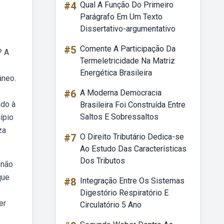
#4
Qual A Função Do Primeiro
Parágrafo Em Um Texto
Dissertativo-argumentativo
#5
Comente A Participação Da
? A
Termeletricidade Na Matriz
Energética Brasileira
âneo.
#6
A Moderna Democracia
ado à
Brasileira Foi Construída Entre
Saltos E Sobressaltos
ípio
za
#7
O Direito Tributário Dedica-se
Ao Estudo Das Características
Dos Tributos
 não
que
#8
Integração Entre Os Sistemas
e
Digestório Respiratório E
er
Circulatório 5 Ano