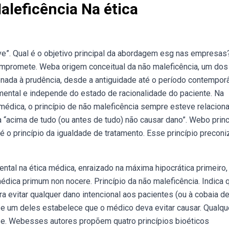
aleficência Na ética
. Qual é o objetivo principal da abordagem esg nas empresas
 compromete. Weba origem conceitual da não maleficência, um dos
cionada à prudência, desde a antiguidade até o período contempor
mental e independe do estado de racionalidade do paciente. Na
médica, o princípio de não maleficência sempre esteve relacion
“acima de tudo (ou antes de tudo) não causar dano”. Webo princ
 é o princípio da igualdade de tratamento. Esse princípio preconi
ntal na ética médica, enraizado na máxima hipocrática primeiro,
médica primum non nocere. Princípio da não maleficência. Indica 
a evitar qualquer dano intencional aos pacientes (ou à cobaia d
s e um deles estabelece que o médico deva evitar causar. Qualqu
s e. Webesses autores propõem quatro princípios bioéticos