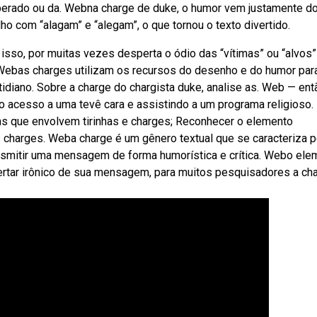
perado ou da. Webna charge de duke, o humor vem justamente d
ho com “alagam” e “alegam”, o que tornou o texto divertido.
 isso, por muitas vezes desperta o ódio das “vítimas” ou “alvos”
. Webas charges utilizam os recursos do desenho e do humor par
otidiano. Sobre a charge do chargista duke, analise as. Web — ent
do acesso a uma tevê cara e assistindo a um programa religioso.
s que envolvem tirinhas e charges; Reconhecer o elemento
 charges. Weba charge é um gênero textual que se caracteriza p
nsmitir uma mensagem de forma humorística e crítica. Webo ele
pertar irônico de sua mensagem, para muitos pesquisadores a ch