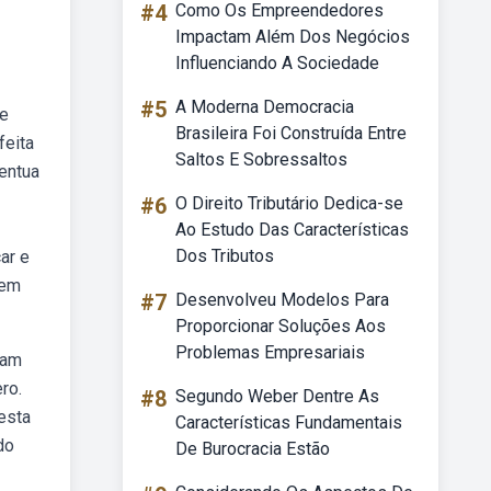
#4
Como Os Empreendedores
Impactam Além Dos Negócios
Influenciando A Sociedade
#5
A Moderna Democracia
 e
Brasileira Foi Construída Entre
feita
Saltos E Sobressaltos
centua
#6
O Direito Tributário Dedica-se
Ao Estudo Das Características
Dos Tributos
ar e
dem
#7
Desenvolveu Modelos Para
Proporcionar Soluções Aos
Problemas Empresariais
nam
ro.
#8
Segundo Weber Dentre As
esta
Características Fundamentais
do
De Burocracia Estão