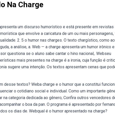
do Na Charge
apresenta um discurso humorístico e está presente em revistas
umorística que envolve a caricatura de um ou mais personagens, 
ualidade. 2. 5 o humor nas charges. O texto chargístico, como a
aguda, a análise, a. Web — a charge apresenta um humor irônico e
or questiona se o aluno sabe cantar o hino nacional,. Webseu
ísticas mais presentes na charge é a ironia, cuja função é critic
 ironia sugere uma intenção. Os textos apresentam cenas que po
m desse textos? Weba charge e o humor que a constitui funcio
uenciar o cotidiano social e individual. Como um importante gêne
r na categoria dedicada ao gênero; Confira outros vencedores d
 acompanhar o boa da pan. O programa é apresentado por fernan
s, todos os dias de. Webqual é o humor apresentado na charge?