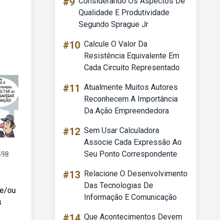
#9
Considerando Os Aspectos De
Qualidade E Produtividade
Segundo Sprague Jr
#10
Calcule O Valor Da
Resistência Equivalente Em
Cada Circuito Representado
#11
Atualmente Muitos Autores
Reconhecem A Importância
Da Ação Empreendedora
#12
Sem Usar Calculadora
Associe Cada Expressão Ao
Seu Ponto Correspondente
598
#13
Relacione O Desenvolvimento
Das Tecnologias De
 e/ou
Informação E Comunicação
s
#14
Que Acontecimentos Devem