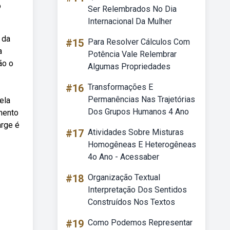
o
Ser Relembrados No Dia
Internacional Da Mulher
 da
#15
Para Resolver Cálculos Com
a
Potência Vale Relembrar
ão o
Algumas Propriedades
#16
Transformações E
Permanências Nas Trajetórias
ela
Dos Grupos Humanos 4 Ano
mento
arge é
#17
Atividades Sobre Misturas
Homogêneas E Heterogêneas
4o Ano - Acessaber
#18
Organização Textual
Interpretação Dos Sentidos
Construídos Nos Textos
#19
Como Podemos Representar