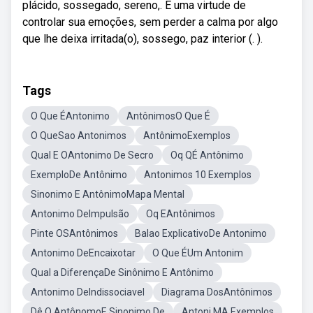
plácido, sossegado, sereno,. É uma virtude de
controlar sua emoções, sem perder a calma por algo
que lhe deixa irritada(o), sossego, paz interior (. ).
Tags
O Que ÉAntonimo
AntônimosO Que É
O QueSao Antonimos
AntônimoExemplos
Qual E OAntonimo De Secro
Oq QÉ Antônimo
ExemploDe Antônimo
Antonimos 10 Exemplos
Sinonimo E AntônimoMapa Mental
Antonimo DeImpulsão
Oq EAntônimos
Pinte OSAntônimos
Balao ExplicativoDe Antonimo
Antonimo DeEncaixotar
O Que ÉUm Antonim
Qual a DiferençaDe Sinônimo E Antônimo
Antonimo DeIndissociavel
Diagrama DosAntônimos
Dê O AntônomoE Sinonimo De
Antoni MA Exemplos