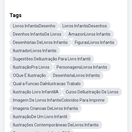
Tags
Livros InfantisDesenho
Livros InfantisDesenhos
Deenhos InfantisDe Livros
AmazonLivros Infantis
Desenhistas DeLivros Infantis
FigurasLivros Infantis
IlustradorLivros Infantis
Sugestões DeIlustração Para Livro Infantil
IlustraçãoPra Livros
PersonagensLivros Infantis
OQue É Ilustração
DesenhistaLivros Infantis
Qual a Funcao DaInlustracao Trabalo
Ilustração Livro InfantilIA
Curso DeIlustração De Livros
Imagem De Livros InfantisColoridos Para Imprimir
Imagens Criancas DeLivros Infantis
IlustraçãoDe Um Livro Infantil
Ilustrações Contemporâneas DeLivros Infantis