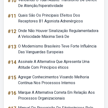
#10
De Atenção/hiperatividade
#11
Quais São Os Principais Efeitos Dos
Receptores B1 Agonista Adrenérgicos
#12
Onde Não Houver Sinalização Regulamentadora
A Velocidade Máxima Será De
#13
O Modernismo Brasileiro Teve Forte Influência
Das Vanguardas Europeias
#14
Assinale A Alternativa Que Apresenta Uma
Atitude Com Princípios éticos
#15
Agregar Conhecimentos Visando Melhoria
Contínua Nos Processos Internos
#16
Marque A Alternativa Correta Em Relação Aos
Processos Organizacionais
Manual De Prescrição De Fitoterápicos Pelo