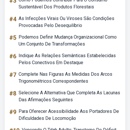
#3
Sustentável Dos Produtos Florestais
#4
As Infecções Virais Ou Viroses São Condições
Provocadas Pelo Desequilíbrio
#5
Podemos Definir Mudança Organizacional Como
Um Conjunto De Transformações
#6
Indique As Relações Semânticas Estabelecidas
Pelos Conectivos Em Destaque
#7
Complete Nas Figuras As Medidas Dos Arcos
Trigonométricos Correspondentes
#8
Selecione A Alternativa Que Completa As Lacunas
Das Afirmações Seguintes
#9
Para Oferecer Acessibilidade Aos Portadores De
Dificuldades De Locomoção
Vencendo O Tdah Adulto: Transtorno De Déficit