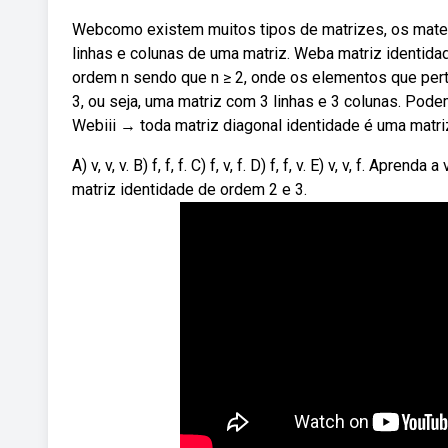
Webcomo existem muitos tipos de matrizes, os matem
linhas e colunas de uma matriz. Weba matriz identi
ordem n sendo que n ≥ 2, onde os elementos que pert
3, ou seja, uma matriz com 3 linhas e 3 colunas. Pod
Webiii → toda matriz diagonal identidade é uma matriz 
A) v, v, v. B) f, f, f. C) f, v, f. D) f, f, v. E) v, v, f. 
matriz identidade de ordem 2 e 3.