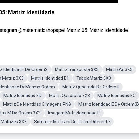
05: Matriz Identidade
 instagram @matematicanopapel Matriz 05: Matriz Identidade.
iz IdentidadE De Ordem2
MatrizTransposta 3X3
MatrizAij 3X3
 Matriz 3X3
Matriz Identidad E1
TabelaMatriz 3X3
 Identidade DeMesma Ordem
Matriz Quadrada De Ordem4
Matriz Identidad ED
MatrizQuadrado 3X3
Matriz Identidad EC
Matriz De Identidad EImagens PNG
Matriz Identidad E De Ordem3
riz M De Ordem 3X3
Imagem MatrizIdentidad E
Matrizes 3X3
Soma De Matrizes De OrdemDiferente