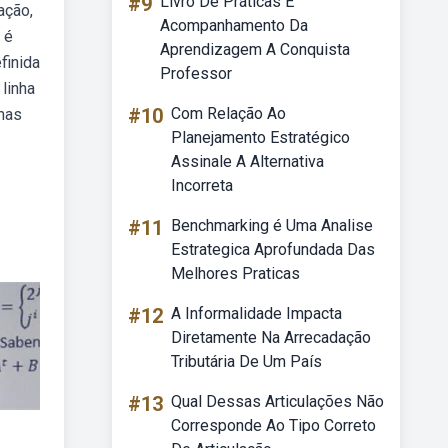
#9
Livro De Práticas E
ação,
Acompanhamento Da
 é
Aprendizagem A Conquista
finida
Professor
linha
#10
Com Relação Ao
nhas
Planejamento Estratégico
Assinale A Alternativa
Incorreta
#11
Benchmarking é Uma Analise
Estrategica Aprofundada Das
Melhores Praticas
#12
A Informalidade Impacta
Diretamente Na Arrecadação
Tributária De Um País
#13
Qual Dessas Articulações Não
Corresponde Ao Tipo Correto