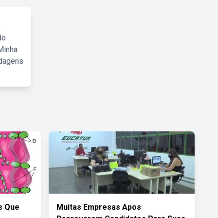
do
Minha
rdagens
is Que
Muitas Empresas Apos