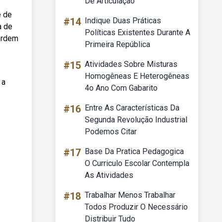
De Articulação
e de
#14
Indique Duas Práticas
a de
Políticas Existentes Durante A
 ordem
Primeira República
#15
Atividades Sobre Misturas
Homogêneas E Heterogêneas
 a
4o Ano Com Gabarito
#16
Entre As Características Da
Segunda Revolução Industrial
Podemos Citar
#17
Base Da Pratica Pedagogica
O Curriculo Escolar Contempla
As Atividades
#18
Trabalhar Menos Trabalhar
Todos Produzir O Necessário
Distribuir Tudo