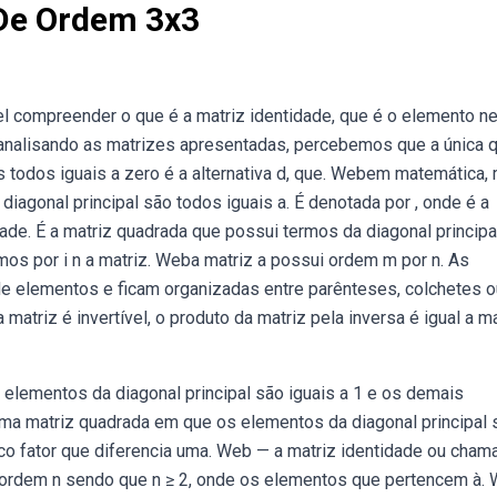
 De Ordem 3x3
vel compreender o que é a matriz identidade, que é o elemento ne
ebanalisando as matrizes apresentadas, percebemos que a única 
s todos iguais a zero é a alternativa d, que. Webem matemática, 
diagonal principal são todos iguais a. É denotada por , onde é a
de. É a matriz quadrada que possui termos da diagonal principa
mos por i n a matriz. Weba matriz a possui ordem m por n. As
 elementos e ficam organizadas entre parênteses, colchetes o
atriz é invertível, o produto da matriz pela inversa é igual a ma
elementos da diagonal principal são iguais a 1 e os demais
uma matriz quadrada em que os elementos da diagonal principal 
ico fator que diferencia uma. Web — a matriz identidade ou cham
ordem n sendo que n ≥ 2, onde os elementos que pertencem à.