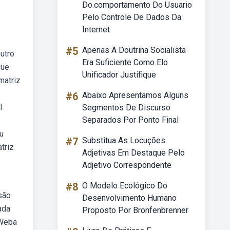
Do.comportamento Do Usuario
Pelo Controle De Dados Da
Internet
#5
Apenas A Doutrina Socialista
utro
Era Suficiente Como Elo
que
Unificador Justifique
matriz
#6
Abaixo Apresentamos Alguns
l
Segmentos De Discurso
Separados Por Ponto Final
u
#7
Substitua As Locuções
triz
Adjetivas Em Destaque Pelo
Adjetivo Correspondente
#8
O Modelo Ecológico Do
são
Desenvolvimento Humano
ada
Proposto Por Bronfenbrenner
 Weba