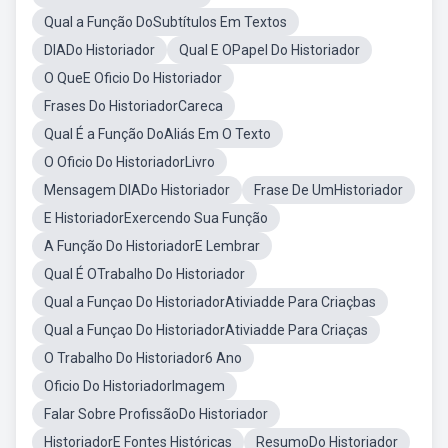
Qual a Função DoSubtítulos Em Textos
DIADo Historiador
Qual E OPapel Do Historiador
O QueE Oficio Do Historiador
Frases Do HistoriadorCareca
Qual É a Função DoAliás Em O Texto
O Oficio Do HistoriadorLivro
Mensagem DIADo Historiador
Frase De UmHistoriador
E HistoriadorExercendo Sua Função
A Função Do HistoriadorE Lembrar
Qual É OTrabalho Do Historiador
Qual a Funçao Do HistoriadorAtiviadde Para Criaçbas
Qual a Funçao Do HistoriadorAtiviadde Para Criaças
O Trabalho Do Historiador6 Ano
Oficio Do HistoriadorImagem
Falar Sobre ProfissãoDo Historiador
HistoriadorE Fontes Históricas
ResumoDo Historiador