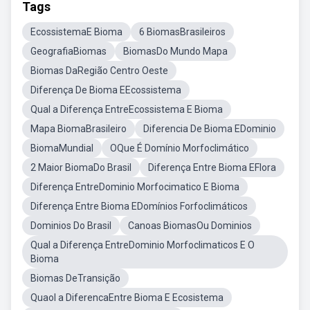
Tags
EcossistemaE Bioma
6 BiomasBrasileiros
GeografiaBiomas
BiomasDo Mundo Mapa
Biomas DaRegião Centro Oeste
Diferença De Bioma EEcossistema
Qual a Diferença EntreEcossistema E Bioma
Mapa BiomaBrasileiro
Diferencia De Bioma EDominio
BiomaMundial
OQue É Domínio Morfoclimático
2 Maior BiomaDo Brasil
Diferença Entre Bioma EFlora
Diferença EntreDominio Morfocimatico E Bioma
Diferença Entre Bioma EDomínios Forfoclimáticos
Dominios Do Brasil
Canoas BiomasOu Dominios
Qual a Diferença EntreDominio Morfoclimaticos E O
Bioma
Biomas DeTransição
Quaol a DiferencaEntre Bioma E Ecosistema