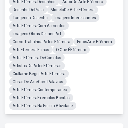
Arte EfêmeraDesenhos
AutorDe Arte Efêmera
Desenho DePraia
ModeloDe Arte Efêmera
Tangerina Desenho
Imagens Interessantes
Arte EfêmeraCom Alimentos
Imagens Obras DeLand Art
Como Trabalhoa Artes Efêmera
FotosArte Efêmera
ArteEfemera Folhas
O Que ÉEfêmero
Artes Efêmera DeComidas
Artistas De ArtesEfêmeras
Giullame BegosArte Efemera
Obras De ArteCom Palavras
Arte EfêmeraContemporanea
Arte EfêmeraExemplos Bonitas
Arte EfêmeraNa Escola Atividade