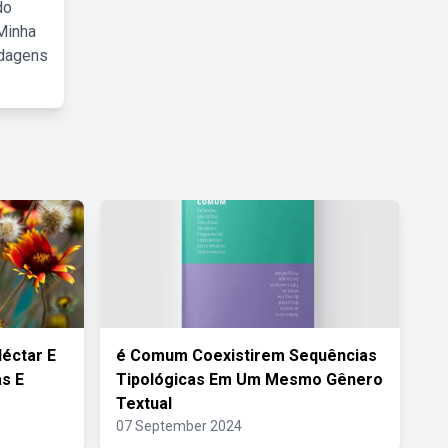
do
Minha
rdagens
éctar E
é Comum Coexistirem Sequências
s E
Tipológicas Em Um Mesmo Gênero
Textual
07 September 2024