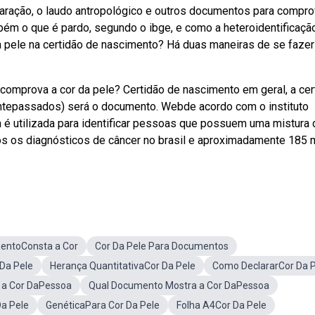
laração, o laudo antropológico e outros documentos para compro
mbém o que é pardo, segundo o ibge, e como a heteroidentificaçã
 pele na certidão de nascimento? Há duas maneiras de se fazer
 comprova a cor da pele? Certidão de nascimento em geral, a cer
antepassados) será o documento. Webde acordo com o instituto
rda é utilizada para identificar pessoas que possuem uma mistura 
s os diagnósticos de câncer no brasil e aproximadamente 185 m
entoConsta a Cor
Cor Da Pele Para Documentos
Da Pele
Herança QuantitativaCor Da Pele
Como DeclararCor Da 
 a Cor DaPessoa
Qual Documento Mostra a Cor DaPessoa
a Pele
GenéticaPara Cor Da Pele
Folha A4Cor Da Pele