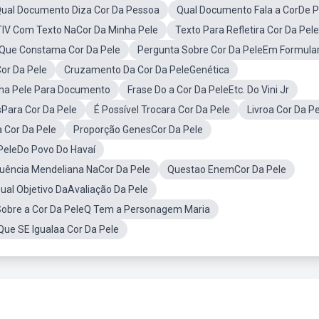
ual Documento Diza Cor Da Pessoa
Qual Documento Fala a CorDe P
IV Com Texto NaCor Da Minha Pele
Texto Para Refletira Cor Da Pele
Que Constama Cor Da Pele
Pergunta Sobre Cor Da PeleEm Formular
or Da Pele
Cruzamento Da Cor Da PeleGenética
ha Pele Para Documento
Frase Do a Cor Da PeleEtc. Do Vini Jr
Para Cor Da Pele
É Possível Trocara Cor Da Pele
Livroa Cor Da P
 Cor Da Pele
Proporção GenesCor Da Pele
PeleDo Povo Do Havaí
luência Mendeliana NaCor Da Pele
Questao EnemCor Da Pele
ual Objetivo DaAvaliação Da Pele
 Sobre a Cor Da PeleQ Tem a Personagem Maria
Que SE Igualaa Cor Da Pele