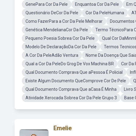
GenePara Cor Da Pele
Enquantoa Cor Da Pele
Em Q
Questionário DeCor Da Pele
Cor Da PeleHumana
AT
Como FazerPara a Cor Da Pele Melhorar
Documentos 
Genética MendelianaCor Da Pele
Termo TécnicoPara C
Pequeno Poesia Sobrea Cor Da Pele
Qual Cor DaMinm
Modelo De DeclaraçãoDa Cor Da Pele
Termos Tecnicos
A Cor Da PeleAdão Ventura
Nome Da Doença Que Saia
Qual a Cor Da PeleDo Grog De Vox Machina BR
Cor Da 
Qual Documento Comprava Que aPessoa É Policial
Inf
Existe Algum Documento QueComprove Cor De Pele
Q
Qual Documento Comprava Que aCasa É Minha
Livro
Atividade Xerocada Sobrea Cor Da Pele Grupo 3
Base 
Emelie