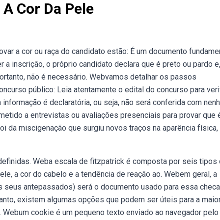
A Cor Da Pele
var a cor ou raça do candidato estão: É um documento fundame
 inscrição, o próprio candidato declara que é preto ou pardo e
 Portanto, não é necessário. Webvamos detalhar os passos
curso público: Leia atentamente o edital do concurso para veri
a informação é declaratória, ou seja, não será conferida com nen
tido a entrevistas ou avaliações presenciais para provar que 
i da miscigenação que surgiu novos traços na aparência física,
finidas. Weba escala de fitzpatrick é composta por seis tipos
pele, a cor do cabelo e a tendência de reação ao. Webem geral, a
dos seus antepassados) será o documento usado para essa chec
nto, existem algumas opções que podem ser úteis para a maior
a. Webum cookie é um pequeno texto enviado ao navegador pelo 