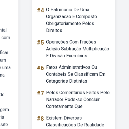
#4
O Patrimonio De Uma
Organizacao E Composto
Obrigatoriamente Pelos
ntal
Direitos
, com
#5
Operações Com Frações
Adição Subtração Multiplicação
ficar
E Divisão Exercícios
hum
#6
Fatos Administrativos Ou
é uma
Contabeis Se Classificam Em
 na
Categorias Distintas
#7
Pelos Comentários Feitos Pelo
 de
Narrador Pode-se Concluir
Corretamente Que
agem.
ia
#8
Existem Diversas
site
Classificações De Realidade