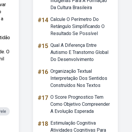
Indígenas Para A Formação
var
Da Cultura Brasileira
o
 a
#14
Calcule O Perímetro Do
Retângulo Simplificando O
Resultado Se Possível
tidão
#15
Qual A Diferença Entre
de. O
Autismo E Transtorno Global
il
Do Desenvolvimento
#16
Organização Textual
Interpretação Dos Sentidos
Construídos Nos Textos
#17
O Score Prognostico Tem
Como Objetivo Compreender
A Evolução Esperada
Pele
#18
Estimulação Cognitiva
Atividades Cognitivas Para