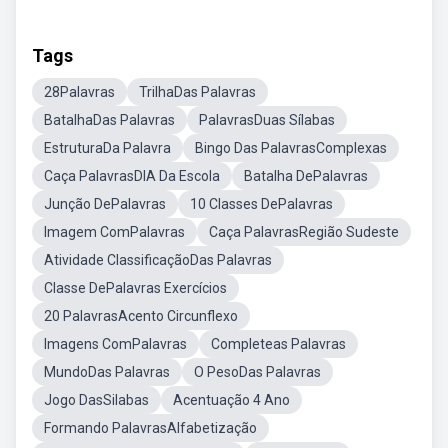
Tags
28Palavras
TrilhaDas Palavras
BatalhaDas Palavras
PalavrasDuas Sílabas
EstruturaDa Palavra
Bingo Das PalavrasComplexas
Caça PalavrasDIA Da Escola
Batalha DePalavras
Junção DePalavras
10 Classes DePalavras
Imagem ComPalavras
Caça PalavrasRegião Sudeste
Atividade ClassificaçãoDas Palavras
Classe DePalavras Exercícios
20 PalavrasAcento Circunflexo
Imagens ComPalavras
Completeas Palavras
MundoDas Palavras
O PesoDas Palavras
Jogo DasSilabas
Acentuação 4 Ano
Formando PalavrasAlfabetização