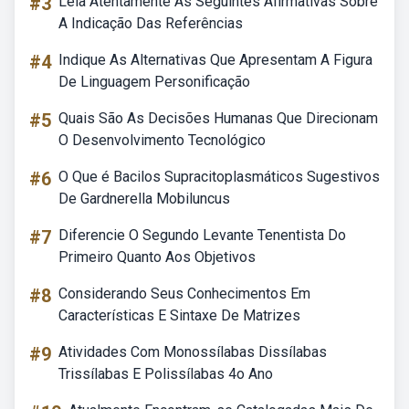
#3
Leia Atentamente As Seguintes Afirmativas Sobre
A Indicação Das Referências
#4
Indique As Alternativas Que Apresentam A Figura
De Linguagem Personificação
#5
Quais São As Decisões Humanas Que Direcionam
O Desenvolvimento Tecnológico
#6
O Que é Bacilos Supracitoplasmáticos Sugestivos
De Gardnerella Mobiluncus
#7
Diferencie O Segundo Levante Tenentista Do
Primeiro Quanto Aos Objetivos
#8
Considerando Seus Conhecimentos Em
Características E Sintaxe De Matrizes
#9
Atividades Com Monossílabas Dissílabas
Trissílabas E Polissílabas 4o Ano