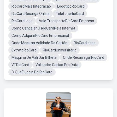
RioCardMais Integração
LogotipoRioCard
RioCardRecarga Online
TelefoneRioCard
RioCardLogo
Vale TransporteRioCard Empresa
Como Cancelar O RioCardPela Internet
Como AdquirirRioCard Empresarial
Onde Mostraa Validade Do Cartão
RioCardIdoso
ExtratoRioCard
RioCardUniversitário
Maquina De Vali Dar Bilhete
Onde RecarregarRioCard
VTRioCard
Validador Cartao Pro Data
O QueÉ Login Do RioCard