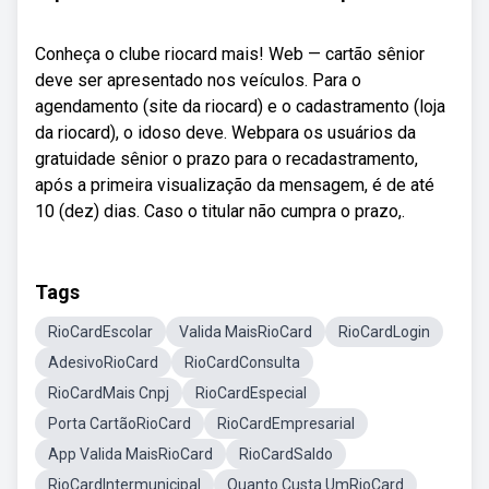
Conheça o clube riocard mais! Web — cartão sênior
deve ser apresentado nos veículos. Para o
agendamento (site da riocard) e o cadastramento (loja
da riocard), o idoso deve. Webpara os usuários da
gratuidade sênior o prazo para o recadastramento,
após a primeira visualização da mensagem, é de até
10 (dez) dias. Caso o titular não cumpra o prazo,.
Tags
RioCardEscolar
Valida MaisRioCard
RioCardLogin
AdesivoRioCard
RioCardConsulta
RioCardMais Cnpj
RioCardEspecial
Porta CartãoRioCard
RioCardEmpresarial
App Valida MaisRioCard
RioCardSaldo
RioCardIntermunicipal
Quanto Custa UmRioCard