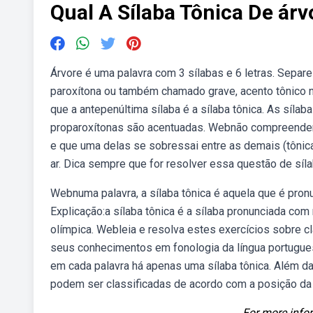
Qual A Sílaba Tônica De árv
Árvore é uma palavra com 3 sílabas e 6 letras. Separe
paroxítona ou também chamado grave, acento tônico n
que a antepenúltima sílaba é a sílaba tônica. As síla
proparoxítonas são acentuadas. Webnão compreender 
e que uma delas se sobressai entre as demais (tônica
ar. Dica sempre que for resolver essa questão de síla
Webnuma palavra, a sílaba tônica é aquela que é pron
Explicação:a sílaba tônica é a sílaba pronunciada com
olímpica. Webleia e resolva estes exercícios sobre cl
seus conhecimentos em fonologia da língua portugues
em cada palavra há apenas uma sílaba tônica. Além da 
podem ser classificadas de acordo com a posição da s
For more infor