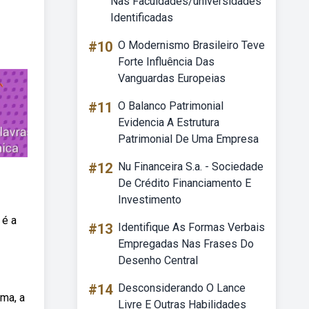
Nas Faculdades/universidades
Identificadas
#10
O Modernismo Brasileiro Teve
Forte Influência Das
Vanguardas Europeias
#11
O Balanco Patrimonial
Evidencia A Estrutura
Patrimonial De Uma Empresa
#12
Nu Financeira S.a. - Sociedade
De Crédito Financiamento E
Investimento
 é a
#13
Identifique As Formas Verbais
Empregadas Nas Frases Do
Desenho Central
#14
Desconsiderando O Lance
rma, a
Livre E Outras Habilidades