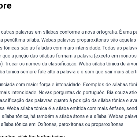
ore
 outras palavras em sílabas conforme a nova ortografia. É uma p
a penúltima sílaba. Webas palavras proparoxítonas são aquela
bas tônicas são as faladas com mais intensidade. Todas as palavr
que a junção das sílabas formam a palavra (exceto em monossí
). Trocar os nomes da classificação. Weba sílaba tônica de árvo
ba tônica sempre fale alto a palavra e o som que sair mais abert
unciada com maior força e intensidade. Exemplos de sílabas tôni
 mais intensidade. Novas perguntas de português. Bia souza atle
assificação das palavras quanto à posição da sílaba tônica e ava
a. Weba sílaba tônica é a sílaba emitida com mais ênfase, sen
sílaba tônica, há também a sílaba átona e a sílaba. Webas palav
ílaba tônica em: Oxítonas, paroxítonas ou proparoxítonas.
mation, click the button below.