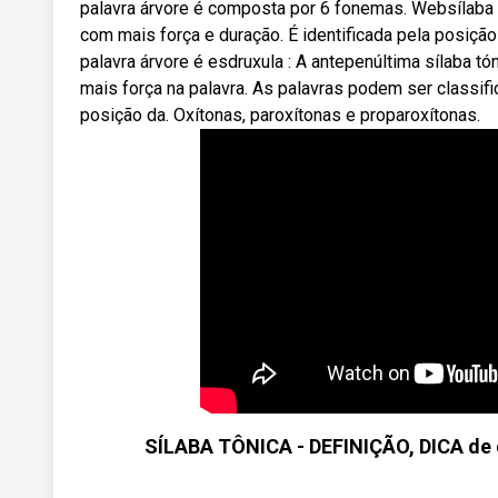
palavra árvore é composta por 6 fonemas. Websílaba t
com mais força e duração. É identificada pela posição 
palavra árvore é esdruxula : A antepenúltima sílaba t
mais força na palavra. As palavras podem ser classif
posição da. Oxítonas, paroxítonas e proparoxítonas.
SÍLABA TÔNICA - DEFINIÇÃO, DICA de c