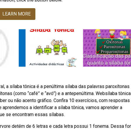
LEARN MORE
 a sílaba tônica é a penúltima sílaba das palavras paroxítonas
oxítonas (como “café” e “avó”) e a antepenúltima. Websílaba tônica
er ou não acento gráfico. Confira 10 exercícios, com respostas
prendemos a identificar a sílaba tônica, vamos aprender a
que se encontram essas sílabas.
árvore detém de 6 letras e cada letra possui 1 fonema. Dessa fo