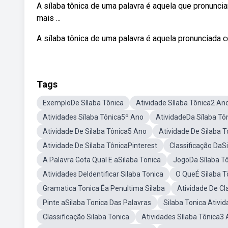
A sílaba tônica de uma palavra é aquela que pronunci
mais ...
A sílaba tônica de uma palavra é aquela pronunciada 
Tags
ExemploDe Sílaba Tônica
Atividade Sílaba Tônica2 An
Atividades Sílaba Tônica5º Ano
AtividadeDa Sílaba Tô
Atividade De Sílaba Tônica5 Ano
Atividade De Sílaba 
Atividade De Sílaba TônicaPinterest
Classificação DaS
A Palavra Gota Qual E aSilaba Tonica
JogoDa Sílaba T
Atividades DeIdentificar Silaba Tonica
O QueÉ Sílaba T
Gramatica Tonica Éa Penultima Silaba
Atividade De Cl
Pinte aSilaba Tonica Das Palavras
Silaba Tonica Ativ
Classificação Silaba Tonica
Atividades Sílaba Tônica3