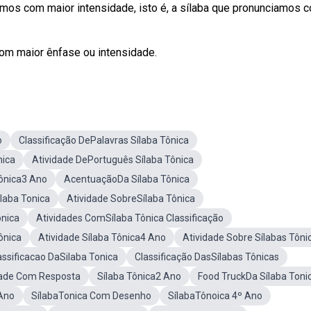
amos com maior intensidade, isto é, a sílaba que pronunciamos 
com maior ênfase ou intensidade.
o
Classificação DePalavras Sílaba Tônica
nica
Atividade DePortuguês Sílaba Tônica
Tônica3 Ano
AcentuaçãoDa Sílaba Tônica
ilaba Tonica
Atividade SobreSílaba Tônica
ônica
Atividades ComSílaba Tônica Classificação
ônica
Atividade Sílaba Tônica4 Ano
Atividade Sobre Sílabas Tôni
assificacao DaSilaba Tonica
Classificação DasSílabas Tônicas
idade Com Resposta
Sílaba Tônica2 Ano
Food TruckDa Sílaba Toni
 Ano
SílabaTonica Com Desenho
SílabaTônoica 4º Ano