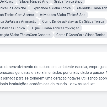
De Roliço
Sílaba Tônica6 Ano
Silaba Tonica Bncc
onica De Cochicho
Explicando aSilaba Tonica
Ativiadde Silaba Ton
ilab Tonica Com Acento
Atividades Sílaba Tônica5 Ano
nica DaPalavra Animação
Como Divide asPalavras Da Silaba Tonica
DasSílabas Tonica
O Que ESilaba Tonica Explicaçao
ficação Sílaba TônicaCom Gabarito
Como É ContaDa a Silaba Tonica
 ao desenvolvimento dos alunos no ambiente escolar, empregan
nexões genuínas e são alimentados por criatividade e paixão. 
a jornada para se tornarem uma geração notável, utilizando abo
ipais instituições acadêmicas do mundo - dsw.aau.edu.et.