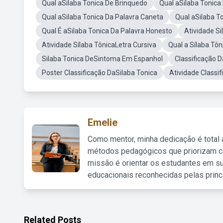
Qual aSilaba Tonica De Brinquedo
Qual aSilaba Tonica 
Qual aSilaba Tonica Da Palavra Caneta
Qual aSilaba T
Qual É aSilaba Tonica Da Palavra Honesto
Atividade S
Atividade Sílaba TônicaLetra Cursiva
Qual a Sílaba Tô
Silaba Tonica DeSintoma Em Espanhol
Classificação 
Poster Classificação DaSilaba Tonica
Atividade Classi
Emelie
Como mentor, minha dedicação é total
métodos pedagógicos que priorizam co
missão é orientar os estudantes em su
educacionais reconhecidas pelas princ
Related Posts