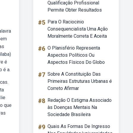
Qualificação Profissional
Permite Obter Resultados
#5
Para O Raciocinio
Consequencialista Uma Ação
alavra
Moralmente Correta E Aceita
s em
as
#6
O Planisfério Representa
laba)
Aspectos Políticos Ou
re é
Aspectos Físicos Do Globo
o é a.
#7
Sobre A Constituição Das
Primeiras Estruturas Urbanas é
cas.
Correto Afirmar
ta
lie
#8
Redação O Estigma Associado
do que
às Doenças Mentais Na
ras
Sociedade Brasileira
#9
Quais As Formas De Ingresso