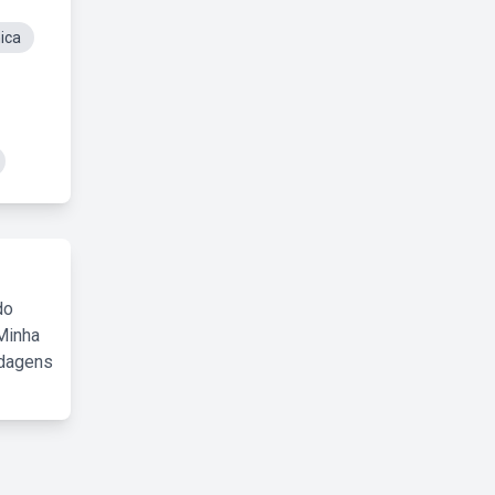
ica
do
Minha
rdagens