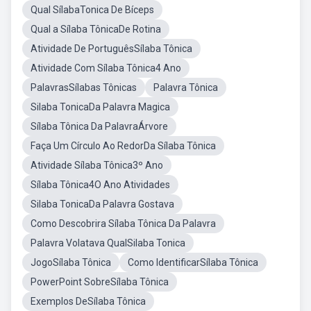
Qual SílabaTonica De Bíceps
Qual a Sílaba TônicaDe Rotina
Atividade De PortuguêsSílaba Tônica
Atividade Com Sílaba Tônica4 Ano
PalavrasSílabas Tônicas
Palavra Tônica
Silaba TonicaDa Palavra Magica
Sílaba Tônica Da PalavraÁrvore
Faça Um Círculo Ao RedorDa Sílaba Tônica
Atividade Sílaba Tônica3º Ano
Sílaba Tônica4O Ano Atividades
Silaba TonicaDa Palavra Gostava
Como Descobrira Sílaba Tônica Da Palavra
Palavra Volatava QualSilaba Tonica
JogoSílaba Tônica
Como IdentificarSílaba Tônica
PowerPoint SobreSílaba Tônica
Exemplos DeSílaba Tônica