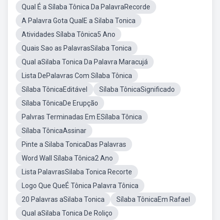
Qual É a Sílaba Tônica Da PalavraRecorde
A Palavra Gota QualE a Silaba Tonica
Atividades Sílaba Tônica5 Ano
Quais Sao as PalavrasSilaba Tonica
Qual aSilaba Tonica Da Palavra Maracujá
Lista DePalavras Com Sílaba Tônica
Sílaba TônicaEditável
Sílaba TônicaSignificado
Sílaba TônicaDe Erupção
Palvras Terminadas Em ESílaba Tônica
Sílaba TônicaAssinar
Pinte a Silaba TonicaDas Palavras
Word Wall Sílaba Tônica2 Ano
Lista PalavrasSilaba Tonica Recorte
Logo Que QueÉ Tônica Palavra Tônica
20 Palavras aSilaba Tonica
Sílaba TônicaEm Rafael
Qual aSilaba Tonica De Roliço