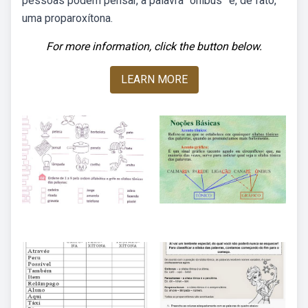
pessoas podem pensar, a palavra “ônibus” é, de fato,
uma proparoxítona.
For more information, click the button below.
LEARN MORE