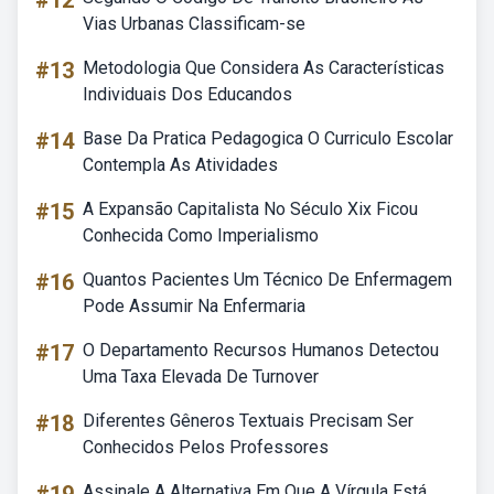
#12
Vias Urbanas Classificam-se
#13
Metodologia Que Considera As Características
Individuais Dos Educandos
#14
Base Da Pratica Pedagogica O Curriculo Escolar
Contempla As Atividades
#15
A Expansão Capitalista No Século Xix Ficou
Conhecida Como Imperialismo
#16
Quantos Pacientes Um Técnico De Enfermagem
Pode Assumir Na Enfermaria
#17
O Departamento Recursos Humanos Detectou
Uma Taxa Elevada De Turnover
#18
Diferentes Gêneros Textuais Precisam Ser
Conhecidos Pelos Professores
Assinale A Alternativa Em Que A Vírgula Está