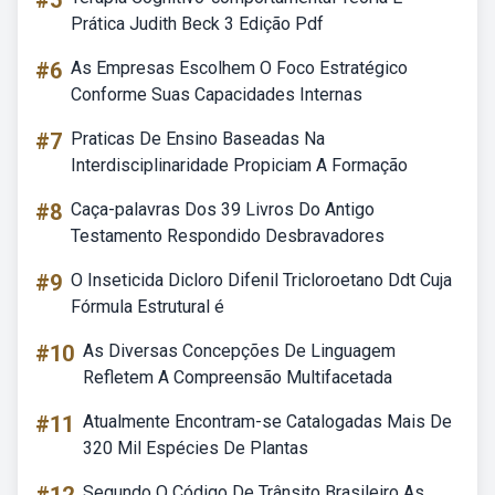
#5
Prática Judith Beck 3 Edição Pdf
#6
As Empresas Escolhem O Foco Estratégico
Conforme Suas Capacidades Internas
#7
Praticas De Ensino Baseadas Na
Interdisciplinaridade Propiciam A Formação
#8
Caça-palavras Dos 39 Livros Do Antigo
Testamento Respondido Desbravadores
#9
O Inseticida Dicloro Difenil Tricloroetano Ddt Cuja
Fórmula Estrutural é
#10
As Diversas Concepções De Linguagem
Refletem A Compreensão Multifacetada
#11
Atualmente Encontram-se Catalogadas Mais De
320 Mil Espécies De Plantas
Segundo O Código De Trânsito Brasileiro As