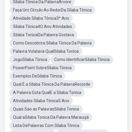
Sílaba Tônica Da PalavraÁrvore
Faça Um Círculo Ao RedorDa Sílaba Tônica
Atividade Sílaba Tônica3º Ano
Sílaba Tônica4O Ano Atividades
Silaba TonicaDa Palavra Gostava
Como Descobrira Sílaba Tônica Da Palavra
Palavra Volatava QualSilaba Tonica
JogoSílaba Tônica
Como IdentificarSílaba Tônica
PowerPoint SobreSílaba Tônica
Exemplos DeSílaba Tônica
Qual É a Sílaba Tônica Da PalavraRecorde
A Palavra Gota QualE a Silaba Tonica
Atividades Sílaba Tônica5 Ano
Quais Sao as PalavrasSilaba Tonica
Qual aSilaba Tonica Da Palavra Maracujá
Lista DePalavras Com Sílaba Tônica