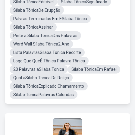
Sílaba TônicaEditável
Sílaba TônicaSignificado
Sílaba TônicaDe Erupção
Palvras Terminadas Em ESílaba Tônica
Sílaba TônicaAssinar
Pinte a Silaba TonicaDas Palavras
Word Wall Sílaba Tônica2 Ano
Lista PalavrasSilaba Tonica Recorte
Logo Que QueÉ Tônica Palavra Tônica
20 Palavras aSilaba Tonica
Sílaba TônicaEm Rafael
Qual aSilaba Tonica De Roliço
Sílaba TônicaExplicado Chamamento
Sílabo TonicaPalavras Coloridas