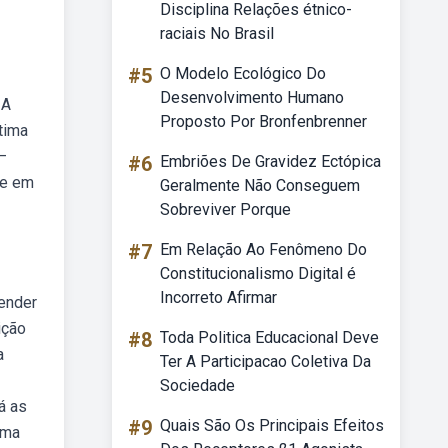
Disciplina Relações étnico-
raciais No Brasil
#5
O Modelo Ecológico Do
Desenvolvimento Humano
 A
Proposto Por Bronfenbrenner
tima
—
#6
Embriões De Gravidez Ectópica
 e em
Geralmente Não Conseguem
Sobreviver Porque
#7
Em Relação Ao Fenômeno Do
Constitucionalismo Digital é
Incorreto Afirmar
render
ição
#8
Toda Politica Educacional Deve
a
Ter A Participacao Coletiva Da
Sociedade
á as
#9
Quais São Os Principais Efeitos
uma