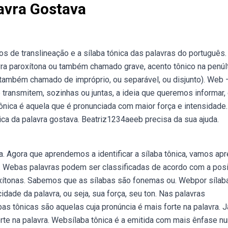
lavra Gostava
tos de translineação e a sílaba tónica das palavras do português.
lavra paroxítona ou também chamado grave, acento tônico na penúl
' (também chamado de impróprio, ou separável, ou disjunto). Web 
transmitem, sozinhas ou juntas, a ideia que queremos informar,
tônica é aquela que é pronunciada com maior força e intensidade.
ica da palavra gostava. Beatriz1234aeeb precisa da sua ajuda.
ca. Agora que aprendemos a identificar a sílaba tônica, vamos ap
m. Webas palavras podem ser classificadas de acordo com a pos
roxítonas. Sabemos que as sílabas são fonemas ou. Webpor sílab
dade da palavra, ou seja, sua força, seu ton. Nas palavras
s tônicas são aquelas cuja pronúncia é mais forte na palavra. J
rte na palavra. Websílaba tônica é a emitida com mais ênfase n