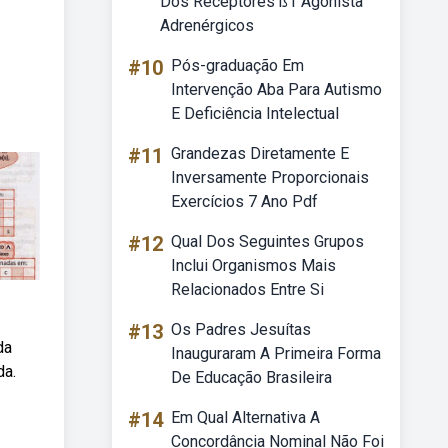
Dos Receptores ß1 Agonista
Adrenérgicos
#10
Pós-graduação Em
Intervenção Aba Para Autismo
E Deficiência Intelectual
#11
Grandezas Diretamente E
Inversamente Proporcionais
Exercícios 7 Ano Pdf
#12
Qual Dos Seguintes Grupos
Inclui Organismos Mais
Relacionados Entre Si
#13
Os Padres Jesuítas
da
Inauguraram A Primeira Forma
da.
De Educação Brasileira
#14
Em Qual Alternativa A
Concordância Nominal Não Foi