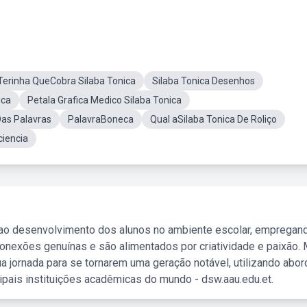
Terinha QueCobra Silaba Tonica
Silaba Tonica Desenhos
ica
Petala Grafica Medico Silaba Tonica
Das Palavras
PalavraBoneca
Qual aSilaba Tonica De Roliço
ciencia
 ao desenvolvimento dos alunos no ambiente escolar, empregan
nexões genuínas e são alimentados por criatividade e paixão. 
a jornada para se tornarem uma geração notável, utilizando abo
ipais instituições acadêmicas do mundo - dsw.aau.edu.et.