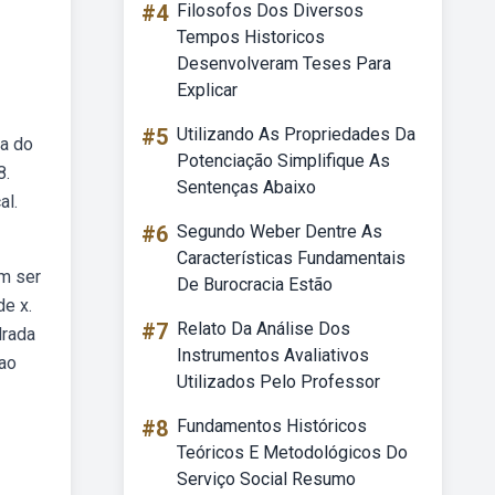
#4
Filosofos Dos Diversos
Tempos Historicos
Desenvolveram Teses Para
Explicar
#5
Utilizando As Propriedades Da
da do
Potenciação Simplifique As
8.
Sentenças Abaixo
al.
#6
Segundo Weber Dentre As
Características Fundamentais
em ser
De Burocracia Estão
de x.
#7
Relato Da Análise Dos
drada
Instrumentos Avaliativos
 ao
Utilizados Pelo Professor
#8
Fundamentos Históricos
Teóricos E Metodológicos Do
Serviço Social Resumo