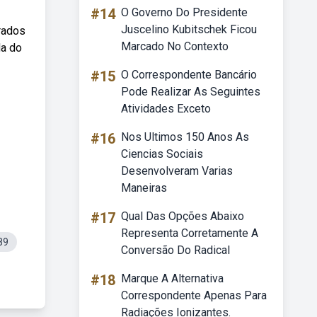
#14
O Governo Do Presidente
Juscelino Kubitschek Ficou
rados
Marcado No Contexto
da do
#15
O Correspondente Bancário
Pode Realizar As Seguintes
Atividades Exceto
#16
Nos Ultimos 150 Anos As
Ciencias Sociais
Desenvolveram Varias
Maneiras
#17
Qual Das Opções Abaixo
Representa Corretamente A
89
Conversão Do Radical
#18
Marque A Alternativa
Correspondente Apenas Para
Radiações Ionizantes.