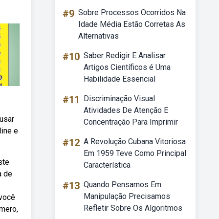
#9
Sobre Processos Ocorridos Na
Idade Média Estão Corretas As
Alternativas
#10
Saber Redigir E Analisar
Artigos Científicos é Uma
Habilidade Essencial
#11
Discriminação Visual
Atividades De Atenção E
usar
Concentração Para Imprimir
line e
#12
A Revolução Cubana Vitoriosa
Em 1959 Teve Como Principal
ste
Característica
a de
#13
Quando Pensamos Em
Manipulação Precisamos
 você
Refletir Sobre Os Algoritmos
úmero,