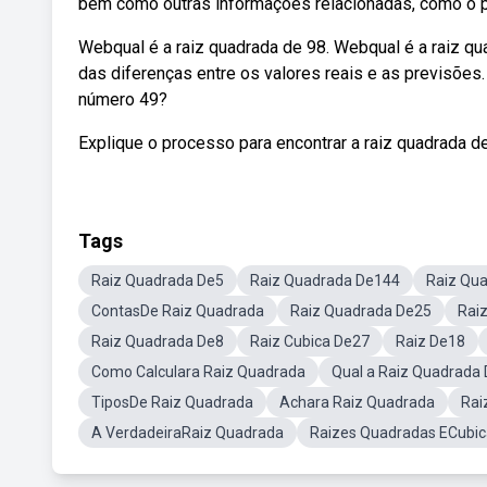
bem como outras informações relacionadas, como o po
Webqual é a raiz quadrada de 98. Webqual é a raiz qu
das diferenças entre os valores reais e as previsões
número 49?
Explique o processo para encontrar a raiz quadrada 
Tags
Raiz Quadrada De5
Raiz Quadrada De144
Raiz Qu
ContasDe Raiz Quadrada
Raiz Quadrada De25
Rai
Raiz Quadrada De8
Raiz Cubica De27
Raiz De18
Como Calculara Raiz Quadrada
Qual a Raiz Quadrada
TiposDe Raiz Quadrada
Achara Raiz Quadrada
Rai
A VerdadeiraRaiz Quadrada
Raizes Quadradas ECubic