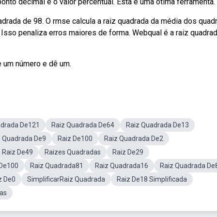
nto decimal e o valor percentual. Esta é uma ótima ferramenta.
adrada de 98. O rmse calcula a raiz quadrada da média dos quad
. Isso penaliza erros maiores de forma. Webqual é a raiz quadra
de um número e dê um.
adrada De121
Raiz Quadrada De64
Raiz Quadrada De13
z Quadrada De9
Raiz De100
Raiz Quadrada De2
Raiz De49
Raizes Quadradas
Raiz De29
 De100
Raiz Quadrada81
Raiz Quadrada16
Raiz Quadrada De
z De0
SimplificarRaiz Quadrada
Raiz De18 Simplificada
as