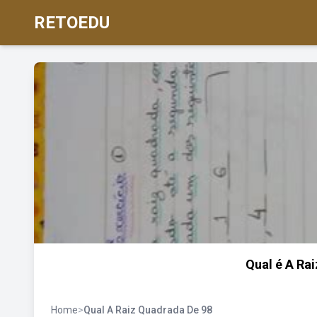
RETOEDU
Qual é A Ra
Home
>
Qual A Raiz Quadrada De 98