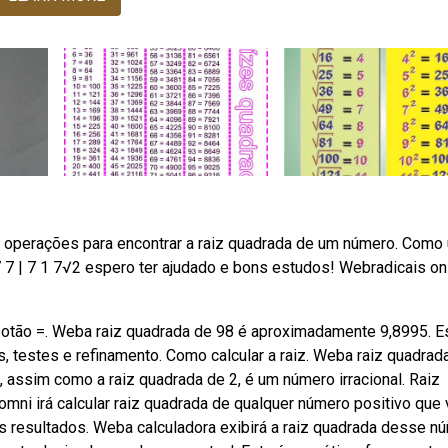
r operações para encontrar a raiz quadrada de um número. Como 
 7 7 | 7 1 7√2 espero ter ajudado e bons estudos! Webradicais on
o botão =. Weba raiz quadrada de 98 é aproximadamente 9,8995. E
as, testes e refinamento. Como calcular a raiz. Weba raiz quadrad
ssim como a raiz quadrada de 2, é um número irracional. Raiz
omni irá calcular raiz quadrada de qualquer número positivo que
os resultados. Weba calculadora exibirá a raiz quadrada desse n