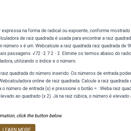
8
 expressa na forma de radical ou expoente, conforme mostrado
lculadora de raiz quadrada é usada para encontrar a raiz quadra
m número x é um. Webcalcule a raiz quadrada raiz quadrada de 9
is passagens. √72 ⋅2 7 2 ⋅ 2. Elimine os termos abaixo do radic
adora, utilizando o índice e o número.
 raiz quadrada do número inserido. Os números de entrada pod
 Webcalculadora online de raiz quadrada. Calcule a raiz quadrada 
ira o número de entrada (x) e pressione o botão = : Weba raiz qua
evado ao quadrado (x 2). Já na raiz cúbica, o número é elevado
mation, click the button below.
LEARN MORE