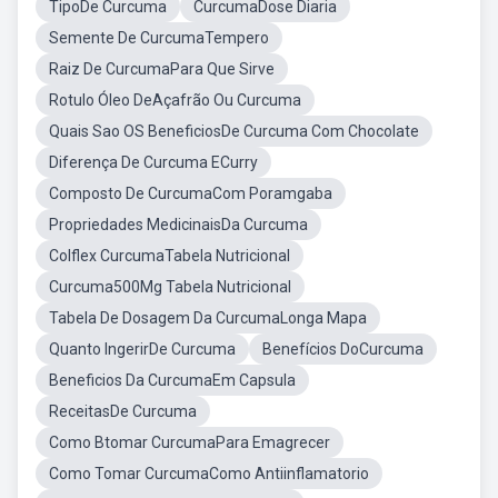
TipoDe Curcuma
CurcumaDose Diaria
Semente De CurcumaTempero
Raiz De CurcumaPara Que Sirve
Rotulo Óleo DeAçafrão Ou Curcuma
Quais Sao OS BeneficiosDe Curcuma Com Chocolate
Diferença De Curcuma ECurry
Composto De CurcumaCom Poramgaba
Propriedades MedicinaisDa Curcuma
Colflex CurcumaTabela Nutricional
Curcuma500Mg Tabela Nutricional
Tabela De Dosagem Da CurcumaLonga Mapa
Quanto IngerirDe Curcuma
Benefícios DoCurcuma
Beneficios Da CurcumaEm Capsula
ReceitasDe Curcuma
Como Btomar CurcumaPara Emagrecer
Como Tomar CurcumaComo Antiinflamatorio