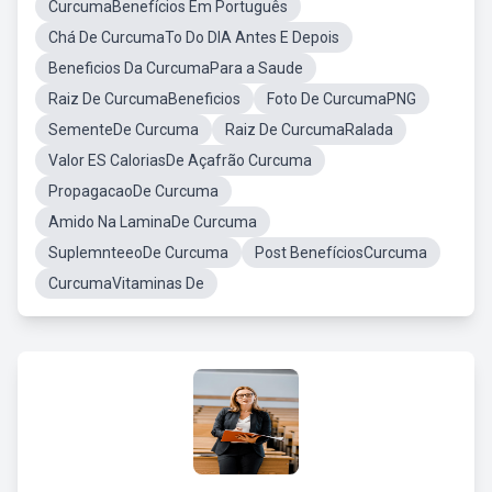
CurcumaBenefícios Em Português
Chá De CurcumaTo Do DIA Antes E Depois
Beneficios Da CurcumaPara a Saude
Raiz De CurcumaBeneficios
Foto De CurcumaPNG
SementeDe Curcuma
Raiz De CurcumaRalada
Valor ES CaloriasDe Açafrão Curcuma
PropagacaoDe Curcuma
Amido Na LaminaDe Curcuma
SuplemnteeoDe Curcuma
Post BenefíciosCurcuma
CurcumaVitaminas De