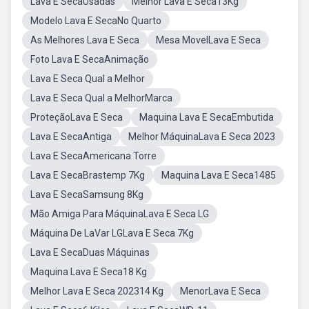
Lava E SecaUsadas
Melhor Lava E Seca13Kg
Modelo Lava E SecaNo Quarto
As Melhores Lava E Seca
Mesa MovelLava E Seca
Foto Lava E SecaAnimação
Lava E Seca Qual a Melhor
Lava E Seca Qual a MelhorMarca
ProteçãoLava E Seca
Maquina Lava E SecaEmbutida
Lava E SecaAntiga
Melhor MáquinaLava E Seca 2023
Lava E SecaAmericana Torre
Lava E SecaBrastemp 7Kg
Maquina Lava E Seca1485
Lava E SecaSamsung 8Kg
Mão Amiga Para MáquinaLava E Seca LG
Máquina De LaVar LGLava E Seca 7Kg
Lava E SecaDuas Máquinas
Maquina Lava E Seca18 Kg
Melhor Lava E Seca 202314 Kg
MenorLava E Seca