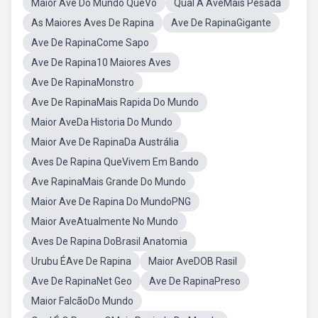
Maior Ave Do Mundo QueVo
Qual A AveMais Pesada
As Maiores Aves De Rapina
Ave De RapinaGigante
Ave De RapinaCome Sapo
Ave De Rapina10 Maiores Aves
Ave De RapinaMonstro
Ave De RapinaMais Rapida Do Mundo
Maior AveDa Historia Do Mundo
Maior Ave De RapinaDa Austrália
Aves De Rapina QueVivem Em Bando
Ave RapinaMais Grande Do Mundo
Maior Ave De Rapina Do MundoPNG
Maior AveAtualmente No Mundo
Aves De Rapina DoBrasil Anatomia
Urubu ÉAve De Rapina
Maior AveDOB Rasil
Ave De RapinaNet Geo
Ave De RapinaPreso
Maior FalcãoDo Mundo