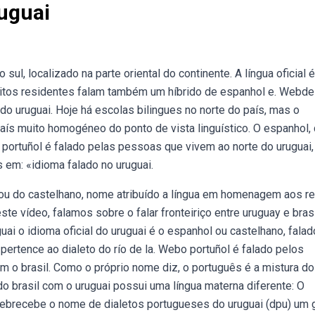
uguai
l, localizado na parte oriental do continente. A língua oficial é
 muitos residentes falam também um híbrido de espanhol e. Webd
 do uruguai. Hoje há escolas bilingues no norte do país, mas o
aís muito homogéneo do ponto de vista linguístico. O espanhol,
o portuñol é falado pelas pessoas que vivem ao norte do uruguai,
 em: «idioma falado no uruguai.
nou do castelhano, nome atribuído a língua em homenagem aos re
 vídeo, falamos sobre o falar fronteiriço entre uruguay e brasi
uai o idioma oficial do uruguai é o espanhol ou castelhano, falad
pertence ao dialeto do río de la. Webo portuñol é falado pelos
om o brasil. Como o próprio nome diz, o português é a mistura do
o brasil com o uruguai possui uma língua materna diferente: O
Webrecebe o nome de dialetos portugueses do uruguai (dpu) um 