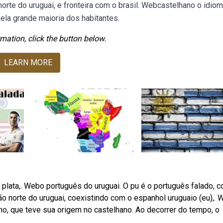
orte do uruguai, e fronteira com o brasil. Webcastelhano o idio
pela grande maioria dos habitantes.
mation, click the button below.
LEARN MORE
a plata,. Webo português do uruguai. O pu é o português falado, 
ião norte do uruguai, coexistindo com o espanhol uruguaio (eu),.
no, que teve sua origem no castelhano. Ao decorrer do tempo, o