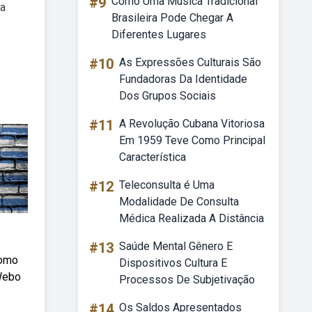
#9
Como Uma Música Tradicional
ma
Brasileira Pode Chegar A
Diferentes Lugares
#10
As Expressões Culturais São
Fundadoras Da Identidade
Dos Grupos Sociais
#11
A Revolução Cubana Vitoriosa
Em 1959 Teve Como Principal
Característica
#12
Teleconsulta é Uma
Modalidade De Consulta
Médica Realizada A Distância
#13
Saúde Mental Gênero E
como
Dispositivos Cultura E
 Webo
Processos De Subjetivação
#14
Os Saldos Apresentados