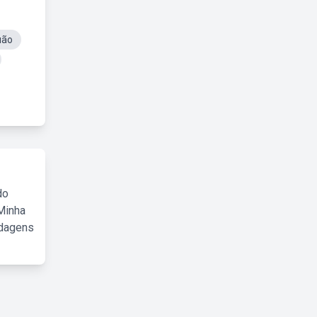
uão
do
Minha
rdagens