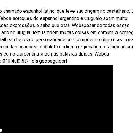
 chamado espanhol latino, que teve sua origem no castelhano.
 Webos sotaques do espanhol argentino e uruguaio soam muito
essas expressões e sabe que está. Webapesar de todas essas
 falado no uruguai têm também muitas coisas em comum. A começ
etalhes cheios de personalidade que compõem o ritmo e as troc
m muitas ocasiões, o dialeto e idioma regionalismo falado no ur
s como a argentina, algumas palavras típicas. Webda
lli4ul9i5t7 · olá geoseguidor!