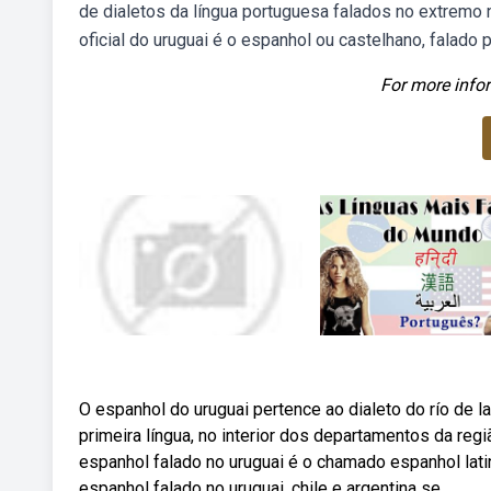
de dialetos da língua portuguesa falados no extremo n
oficial do uruguai é o espanhol ou castelhano, falado 
For more infor
O espanhol do uruguai pertence ao dialeto do río de l
primeira língua, no interior dos departamentos da reg
espanhol falado no uruguai é o chamado espanhol lati
espanhol falado no uruguai, chile e argentina se.