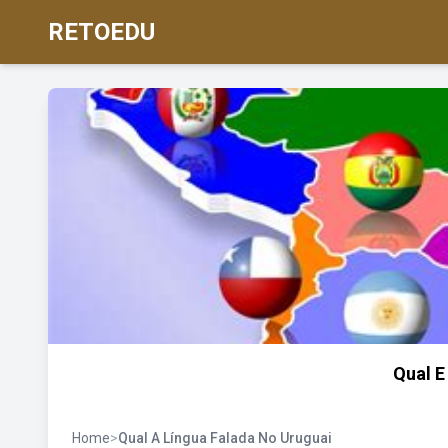
RETOEDU
Qual E
Home
>
Qual A Língua Falada No Uruguai