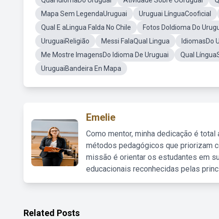
Qual IdiomaDo Uruguai
Atividade Sobre OUruguai
Q
Mapa Sem LegendaUruguai
Uruguai LínguaCooficial
Qual E aLingua Falda No Chile
Fotos DoIdioma Do Urug
UruguaiReligião
Messi FalaQual Lingua
IdiomasDo U
Me Mostre ImagensDo Idioma De Uruguai
Qual Língua
UruguaiBandeira En Mapa
Emelie
Como mentor, minha dedicação é total
métodos pedagógicos que priorizam co
missão é orientar os estudantes em su
educacionais reconhecidas pelas princ
Related Posts