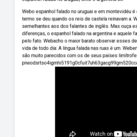
Webo espanhol falado no uruguai e em montevidéu é o
termo se deu quando os reis de castela reinavam a.
semelhantes aos dos falantes de inglês. Mas ouça 
diferenças, o espanhol falado na argentina e aquele
pelo fato. Webacho o maior barato observar esses d
vida de todo dia: A língua falada nas ruas é um. Webe
são muito parecidos com os de seus países limítrofe
pneodsrtso4igmhi5191g0cfuit7uh63gacg99gm520ccai01