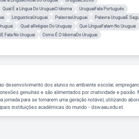
ual a LínguaOficial Do Uruguai
UruguaiEscrito
Qual É a Língua Do UruguaiO Idioma
UruguaiFala Português
uai
LinguisticaUruguai
PalavrasUruguai
Palavra UruguaiE Sag
ruguai
Qual aReligiao Do Uruguay
Que LínguaFalam No Uruguai
SE Fala No Uruguai
Como É O IdiomaDo Uruguai
 ao desenvolvimento dos alunos no ambiente escolar, empregan
nexões genuínas e são alimentados por criatividade e paixão. 
a jornada para se tornarem uma geração notável, utilizando abo
ipais instituições acadêmicas do mundo - dsw.aau.edu.et.